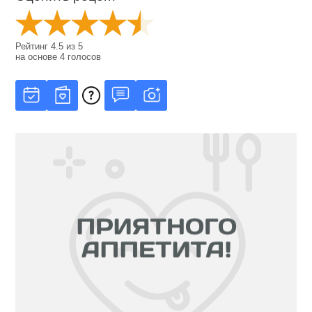
Рейтинг
4.5
из
5
на основе
4
голосов