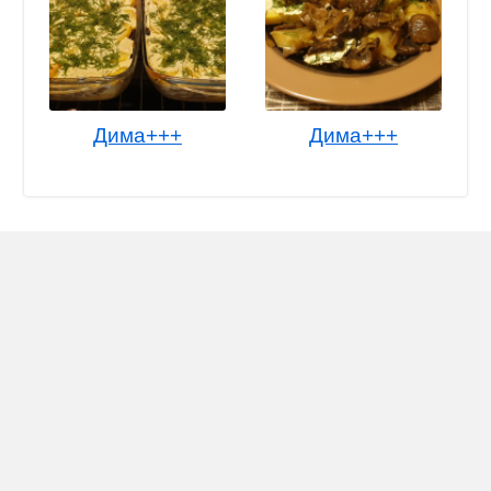
Дима+++
Дима+++