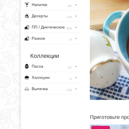
Напитки
491
Десерты
1256
ПП / Диетическое
3929
Разное
76
Коллекции
Пасха
237
Хэллоуин
31
Выпечка
1296
Приготовьте про