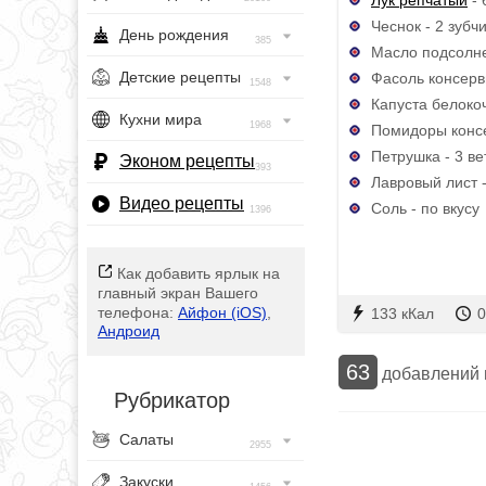
Чеснок - 2 зубч
День рождения
385
Масло подсолне
Детские рецепты
Фасоль консерв
1548
Капуста белокоч
Кухни мира
1968
Помидоры консе
Петрушка - 3 ве
Эконом рецепты
393
Лавровый лист -
Видео рецепты
Соль - по вкусу
1396
Как добавить ярлык на
главный экран Вашего
телефона:
Айфон (iOS)
,
133 кКал
0
Андроид
63
добавлений
Рубрикатор
Салаты
2955
Закуски