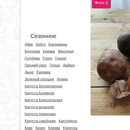
Фото 2
Сезонное
Айва
Арбуз
Баклажаны
Брусника
Брюква
Виноград
Голубика
Горох
Гранат
Грецкий орех
Груша
Дайкон
Дыня
Ежевика
Зеленый горошек
Инжир
Капуста белокочанная
Капуста Брокколи
Капуста Брюссельская
Капуста кольраби
Капуста пекинская
Капуста савойская
Картофель
Киви
Кизил
Клюква
Кукуруза