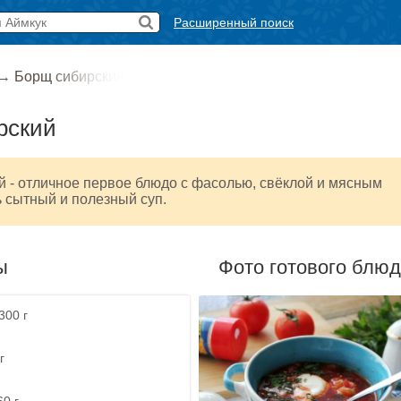
Расширенный поиск
→
Борщ сибирский
рский
 - отличное первое блюдо с фасолью, свёклой и мясным
 сытный и полезный суп.
ы
Фото готового блю
300 г
г
60 г