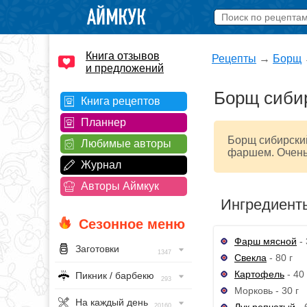
Книга отзывов
Рецепты
→
Борщ
и предложений
Борщ сиби
Книга рецептов
Планнер
Борщ сибирский
Любимые авторы
фаршем. Очень
Журнал
Авторы Аймкук
Ингредиент
Сезонное меню
Фарш мясной
- 
Заготовки
1347
Свекла
- 80 г
Картофель
- 40 
Пикник / барбекю
293
Морковь - 30 г
На каждый день
Лук репчатый
- 
20160