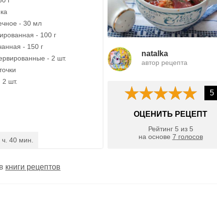
ика
чное - 30 мл
ированная - 100 г
анная - 150 г
natalka
рвированные - 2 шт.
автор рецепта
точки
 2 шт.
5
ОЦЕНИТЬ РЕЦЕПТ
Рейтинг
5
из
5
на основе
7
голосов
 ч. 40 мин.
 в
книги рецептов