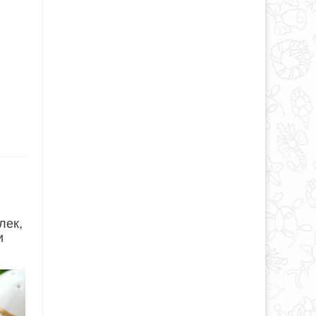
лек,
и