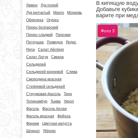
В кипящую воду
Лимон
Лук порей
Добавьте кубик
Лук репчатый
Манго
Морковь
варите при медл
Облепиха
Огурец
Перец болгарский
Фото 3
Перец сладкий
Персики
Петрушка
Помидор
Редис
Репа
Салат Айсберг
Салат Латук
Свекла
Сельдерей
Сельдерей корневой
Слива
Смородина красная
Стеблевой сельдерей
Стручковая фасоль
Терн
Топинамбур
Тыква
Укроп
Фасоль
Фасоль белая
Фасоль красная
Фейхоа
Финики
Цветная капуста
Шпинат
Яблоко