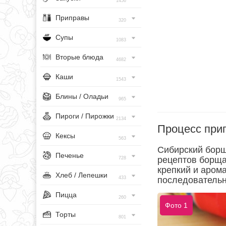
1456
Приправы
320
Супы
1083
Вторые блюда
4682
Каши
1543
Блины / Оладьи
965
Пироги / Пирожки
2134
Процесс при
Кексы
563
Сибирский борщ
Печенье
рецептов борща
728
крепкий и аром
Хлеб / Лепешки
433
последовательн
Пицца
260
Фото 1
Торты
801