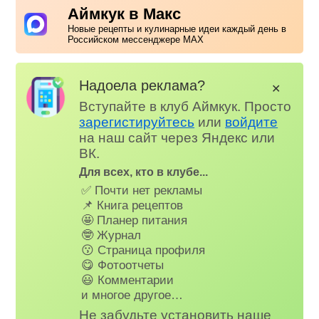
Аймкук в Макс
Новые рецепты и кулинарные идеи каждый день в
Российском мессенджере MAX
Надоела реклама?
✕
Вступайте в клуб Аймкук. Просто
зарегистируйтесь
или
войдите
на наш сайт через Яндекс или
ВК.
Для всех, кто в клубе...
✅ Почти нет рекламы
📌 Книга рецептов
🤩 Планер питания
🤓 Журнал
😗 Страница профиля
😋 Фотоотчеты
😃 Комментарии
и многое другое…
Не забудьте установить наше