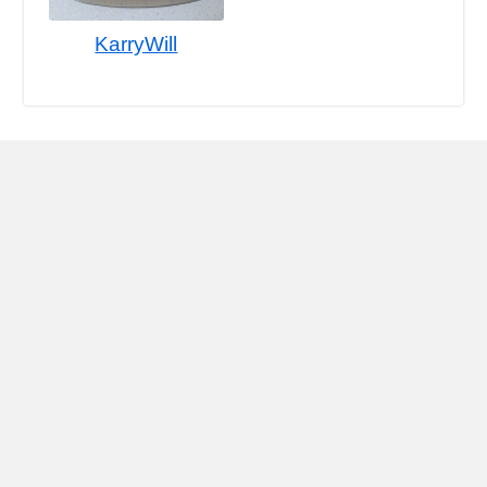
KarryWill