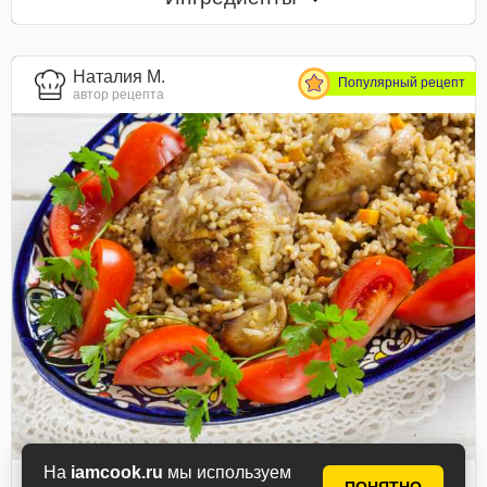
Наталия М.
Популярный рецепт
автор рецепта
На
iamcook.ru
мы используем