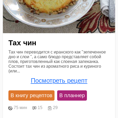
Тах чин
Тах чин переводится с иранского как "зепеченное
дно и слои ", а само блюдо представляет собой
плов, приготовленный как слоеная запеканка.
Состоит тах чин из ароматного риса и куриного
(или...
Посмотреть рецепт
В книгу рецептов
В планнер
75 мин
15
29