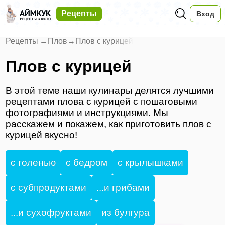
Рецепты
Вход
Рецепты
→
Плов
→
Плов с курицей
Плов с курицей
В этой теме наши кулинары делятся лучшими
рецептами плова с курицей с пошаговыми
фотографиями и инструкциями. Мы
расскажем и покажем, как приготовить плов с
курицей вкусно!
с голенью
с бедром
с крылышками
с субпродуктами
...и грибами
...и сухофруктами
из булгура