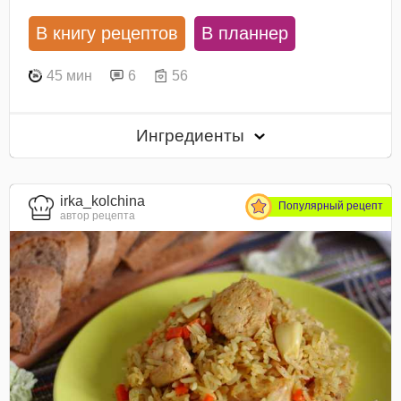
В книгу рецептов
В планнер
45 мин
6
56
Ингредиенты
irka_kolchina
Популярный рецепт
автор рецепта