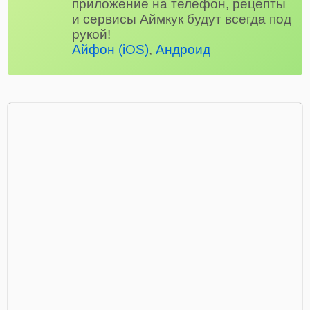
приложение на телефон, рецепты
и сервисы Аймкук будут всегда под
рукой!
Айфон (iOS)
,
Андроид