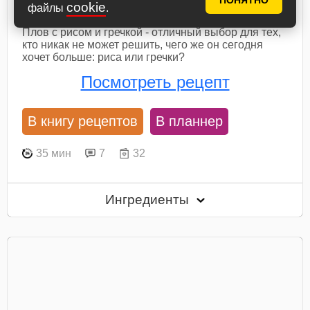
ПОНЯТНО
Плов с рисом и гречкой
cookie
файлы
.
Плов с рисом и гречкой - отличный выбор для тех,
кто никак не может решить, чего же он сегодня
хочет больше: риса или гречки?
Посмотреть рецепт
В книгу рецептов
В планнер
35 мин
7
32
Ингредиенты