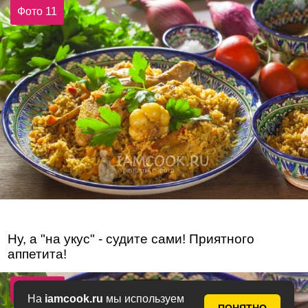
Фото 11
Ну, а "на укус" - судите сами! Приятного
аппетита!
Фото 12
На
iamcook.ru
мы используем