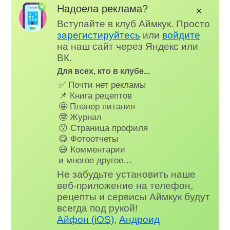
Надоела реклама?
✕
Вступайте в клуб Аймкук. Просто
зарегистируйтесь
или
войдите
на наш сайт через Яндекс или
ВК.
Для всех, кто в клубе...
✅ Почти нет рекламы
📌 Книга рецептов
🤩 Планер питания
🤓 Журнал
😗 Страница профиля
😋 Фотоотчеты
😃 Комментарии
и многое другое…
Не забудьте установить наше
веб-приложение на телефон,
рецепты и сервисы Аймкук будут
всегда под рукой!
Айфон (iOS)
,
Андроид