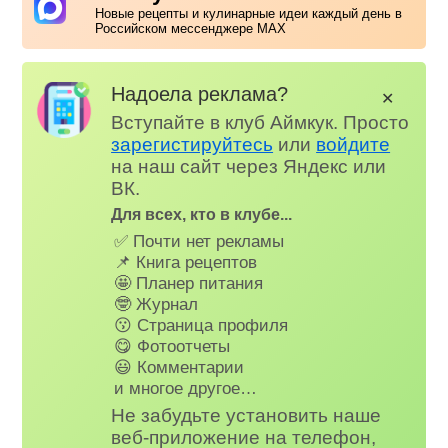
Новые рецепты и кулинарные идеи каждый день в
Российском мессенджере MAX
Надоела реклама?
✕
Вступайте в клуб Аймкук. Просто
зарегистируйтесь
или
войдите
на наш сайт через Яндекс или
ВК.
Для всех, кто в клубе...
✅ Почти нет рекламы
📌 Книга рецептов
🤩 Планер питания
🤓 Журнал
😗 Страница профиля
😋 Фотоотчеты
😃 Комментарии
и многое другое…
Не забудьте установить наше
веб-приложение на телефон,