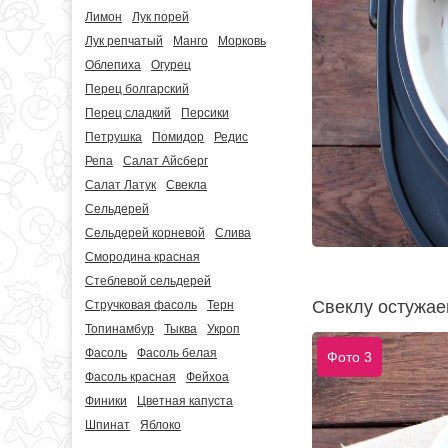
Лимон
Лук порей
Лук репчатый
Манго
Морковь
Облепиха
Огурец
Перец болгарский
Перец сладкий
Персики
Петрушка
Помидор
Редис
Репа
Салат Айсберг
Салат Латук
Свекла
Сельдерей
Сельдерей корневой
Слива
Смородина красная
Стеблевой сельдерей
Свеклу остужае
Стручковая фасоль
Терн
Топинамбур
Тыква
Укроп
Фасоль
Фасоль белая
Фото 3
Фасоль красная
Фейхоа
Финики
Цветная капуста
Шпинат
Яблоко