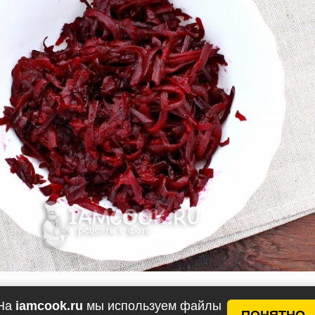
На
iamcook.ru
мы используем файлы
незом добавляем измельченный чеснок, перемешива
ПОНЯТНО