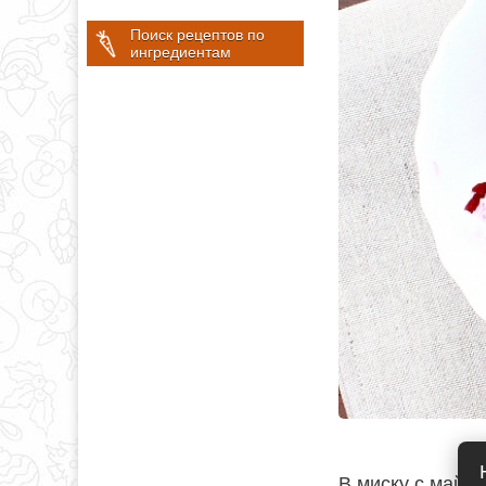
Поиск рецептов по
ингредиентам
В миску с майо