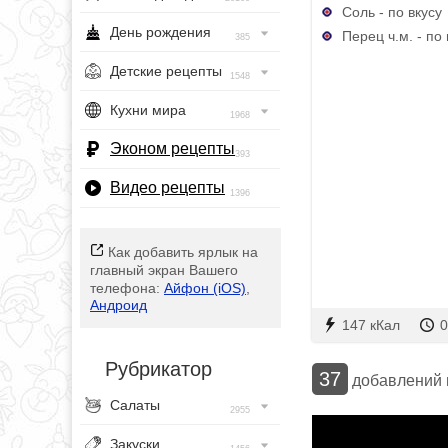
Соль - по вкусу
День рождения
Перец ч.м. - по 
385
Детские рецепты
1548
Кухни мира
1968
Эконом рецепты
393
Видео рецепты
1396
Как добавить ярлык на
главный экран Вашего
телефона:
Айфон (iOS)
,
Андроид
147 кКал
0
Рубрикатор
37
добавлений
Салаты
2955
Закуски