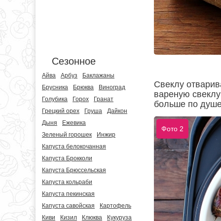
Сезонное
Айва
Арбуз
Баклажаны
Свеклу отварив
Брусника
Брюква
Виноград
вареную свеклу 
Голубика
Горох
Гранат
больше по душе
Грецкий орех
Груша
Дайкон
Дыня
Ежевика
Фото 2
Зеленый горошек
Инжир
Капуста белокочанная
Капуста Брокколи
Капуста Брюссельская
Капуста кольраби
Капуста пекинская
Капуста савойская
Картофель
Киви
Кизил
Клюква
Кукуруза