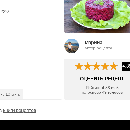
вкусу
Марина
автор рецепта
4.8
ОЦЕНИТЬ РЕЦЕПТ
Рейтинг
4.88
из
5
на основе
49
голосов
 ч. 10 мин.
 в
книги рецептов