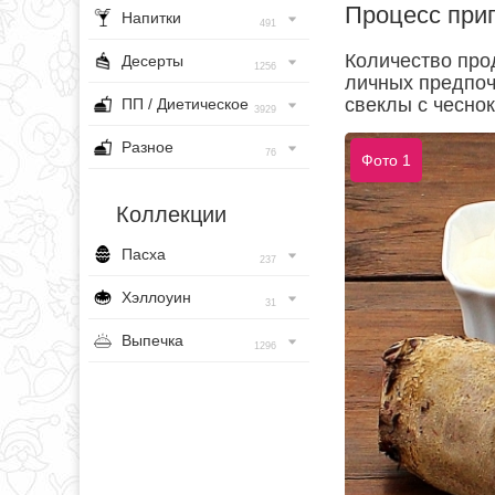
Процесс при
Напитки
491
Количество про
Десерты
1256
личных предпоч
свеклы с чесно
ПП / Диетическое
3929
Разное
76
Фото 1
Коллекции
Пасха
237
Хэллоуин
31
Выпечка
1296