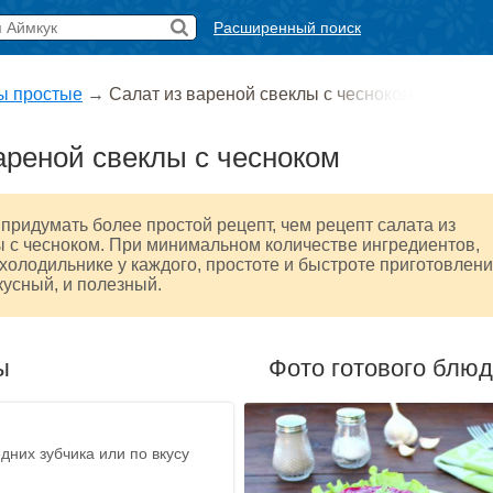
Расширенный поиск
ы простые
→
Салат из вареной свеклы с чесноком
ареной свеклы с чесноком
придумать более простой рецепт, чем рецепт салата из
 с чесноком. При минимальном количестве ингредиентов,
 холодильнике у каждого, простоте и быстроте приготовлени
вкусный, и полезный.
ы
Фото готового блю
едних зубчика или по вкусу