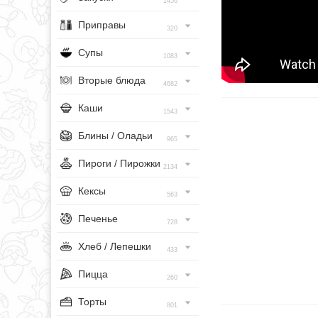
1456
Приправы
320
Супы
1083
Вторые блюда
4682
Каши
1543
Блины / Оладьи
965
Пироги / Пирожки
2134
Кексы
563
Печенье
728
Хлеб / Лепешки
433
Пицца
260
Торты
801