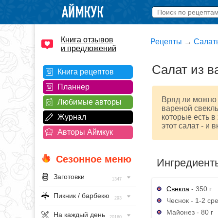
Книга отзывов
Рецепты
→
Салат
и предложений
Салат из в
Книга рецептов
Планнер
Вряд ли можно 
Любимые авторы
вареной свеклы
Журнал
которые есть в
этот салат - и 
Авторы Аймкук
Сезонное меню
Ингредиент
Заготовки
1347
Свекла
- 350 г
Пикник / барбекю
293
Чеснок - 1-2 ср
Майонез - 80 г
На каждый день
20160