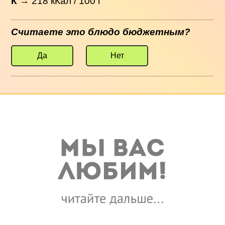
К
→
218
кКал / 100 г
Считаете это блюдо бюджетным?
Да
Нет