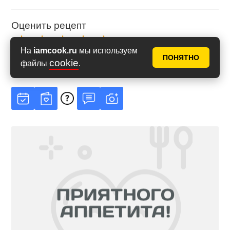
Оценить рецепт
На
iamcook.ru
мы используем
ПОНЯТНО
cookie
Рейтинг
5
из
5
файлы
.
на основе
6
голосов