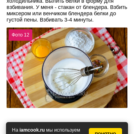
холодильника. Вылить белки в форму для
взбивания. У меня - стакан от блендера. Взбить
миксером или венчиком блендера белки до
густой пены. Взбивать 3-4 минуты.
Фото 12
Всыпать сахарную пудру к взбитым белкам.
На
iamcook.ru
мы используем