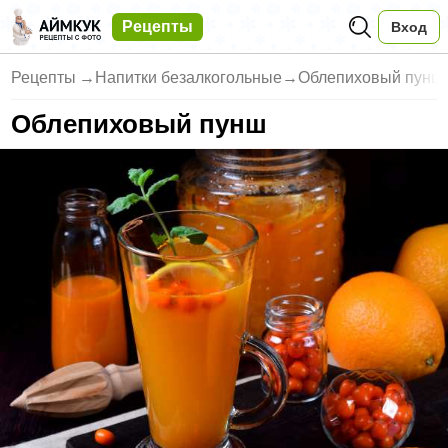
Рецепты
Вход
Рецепты
→
Напитки безалкогольные
→
Облепиховый пунш
Облепиховый пунш