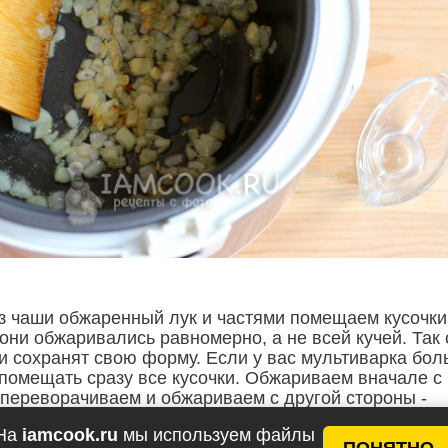
з чаши обжаренный лук и частями помещаем кусочки
они обжаривались равномерно, а не всей кучей. Так
и сохранят свою форму. Если у вас мультиварка бо
 помещать сразу все кусочки. Обжариваем вначале с
 переворачиваем и обжариваем с другой стороны -
ве минуты, не дольше.
На
iamcook.ru
мы используем файлы
ПОНЯТНО