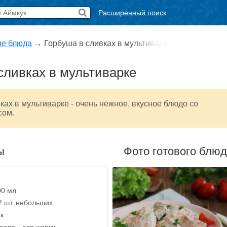
Расширенный поиск
е блюда
→
Горбуша в сливках в мультиварке
сливках в мультиварке
ках в мультиварке - очень нежное, вкусное блюдо со
сом.
ы
Фото готового блю
00 мл
2 шт. небольших
ик
асло - для жарки