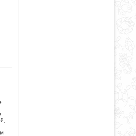
й
е
в
й,
ем