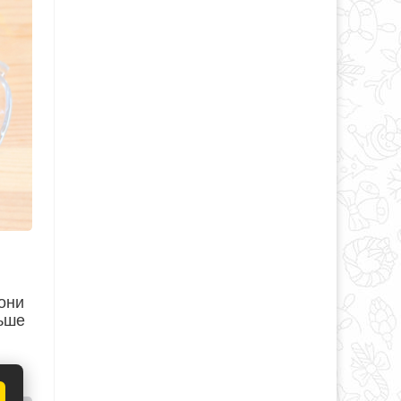
 они
льше