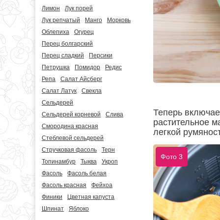
Лимон
Лук порей
Лук репчатый
Манго
Морковь
Облепиха
Огурец
Перец болгарский
Перец сладкий
Персики
Петрушка
Помидор
Редис
Репа
Салат Айсберг
Салат Латук
Свекла
Сельдерей
Теперь включае
Сельдерей корневой
Слива
растительное м
Смородина красная
легкой румяност
Стеблевой сельдерей
Стручковая фасоль
Терн
Фото 3
Топинамбур
Тыква
Укроп
Фасоль
Фасоль белая
Фасоль красная
Фейхоа
Финики
Цветная капуста
Шпинат
Яблоко