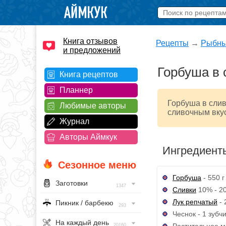
Книга отзывов
Рецепты
→
Рыбны
и предложений
Горбуша в 
Книга рецептов
Планнер
Горбуша в слив
Любимые авторы
сливочным вку
Журнал
Авторы Аймкук
Ингредиент
Сезонное меню
Горбуша
- 550 г
Заготовки
1347
Сливки
10% - 2
Лук репчатый
- 
Пикник / барбекю
293
Чеснок - 1 зубч
На каждый день
Растительное м
20160