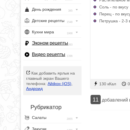
Соль - по вкусу
День рождения
385
Перец - по вкус
Детские рецепты
Петрушка - 2-3 
1548
Кухни мира
1968
Эконом рецепты
393
Видео рецепты
1396
Как добавить ярлык на
главный экран Вашего
телефона:
Айфон (iOS)
,
130 кКал
0
Андроид
11
добавлений
Рубрикатор
Салаты
2955
Закуски