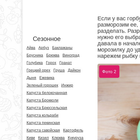
Если у вас горб
разморозим ее, 
разделать. Разр
нужно его выбра
Сезонное
давала в начале
Айва
Арбуз
Баклажаны
морозилку до у
нарежем рыбку 
Брусника
Брюква
Виноград
Голубика
Горох
Гранат
Грецкий орех
Груша
Дайкон
Фото 2
Дыня
Ежевика
Зеленый горошек
Инжир
Капуста белокочанная
Капуста Брокколи
Капуста Брюссельская
Капуста кольраби
Капуста пекинская
Капуста савойская
Картофель
Киви
Кизил
Клюква
Кукуруза