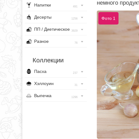
немного продук
Напитки
491
Десерты
Фото 1
1256
ПП / Диетическое
3929
Разное
76
Коллекции
Пасха
237
Хэллоуин
31
Выпечка
1296