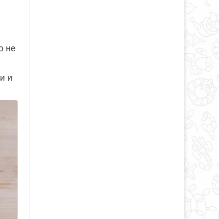
о не
и и