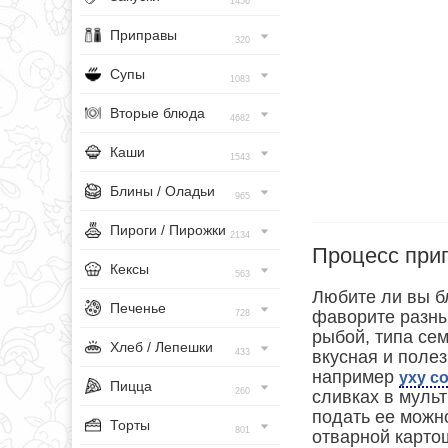
1456
Приправы
320
Супы
1083
Вторые блюда
4682
Каши
1543
Блины / Оладьи
965
Пироги / Пирожки
2134
Процесс при
Кексы
563
Любите ли вы б
Печенье
фаворите разны
728
рыбой, типа сем
Хлеб / Лепешки
433
вкусная и полез
например
уху с
Пицца
260
сливках в муль
подать ее можн
Торты
801
отварной карто