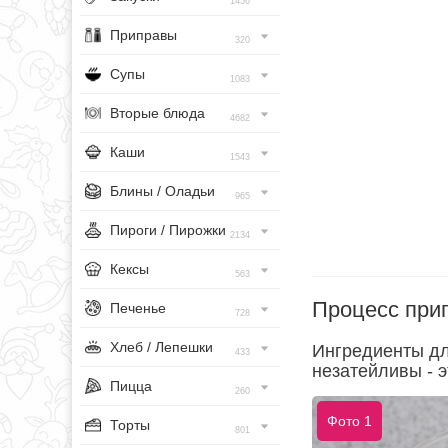
1456
Приправы
320
Супы
1083
Вторые блюда
4682
Каши
1543
Блины / Оладьи
965
Пироги / Пирожки
2134
Кексы
563
Процесс при
Печенье
728
Хлеб / Лепешки
Ингредиенты дл
433
незатейливы - э
Пицца
260
Фото 1
Торты
801