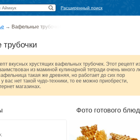
Расширенный поиск
ье
→
Вафельные трубочки
 трубочки
пт вкусных хрустящих вафельных трубочек. Этот рецепт и
 заимствован из маминой кулинарной тетради очень много л
вафельница такая же древняя, но работает до сих пор
у вас нет такой чудо-техники, то ее можно приобрести,
тернет магазинах.
ы
Фото готового блю
н;