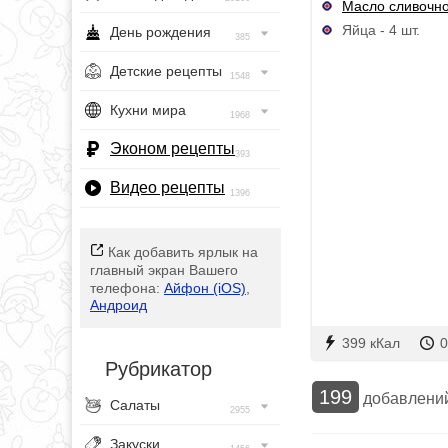
Масло сливочн
Яйца - 4 шт.
День рождения
385
Детские рецепты
1548
Кухни мира
1968
Эконом рецепты
393
Видео рецепты
1396
Как добавить ярлык на
главный экран Вашего
телефона:
Айфон (iOS)
,
Андроид
399 кКал
0
Рубрикатор
199
добавлени
Салаты
2955
Закуски