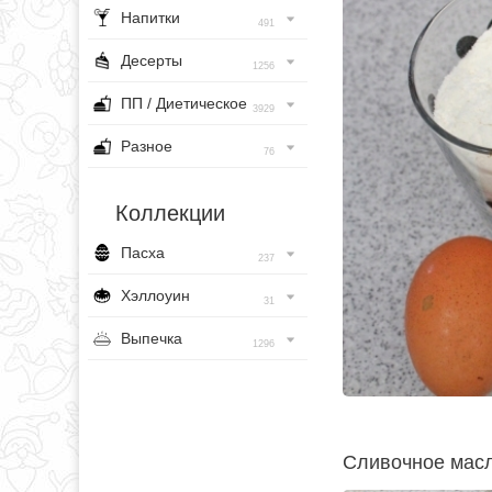
Напитки
491
Десерты
1256
ПП / Диетическое
3929
Разное
76
Коллекции
Пасха
237
Хэллоуин
31
Выпечка
1296
Сливочное масл