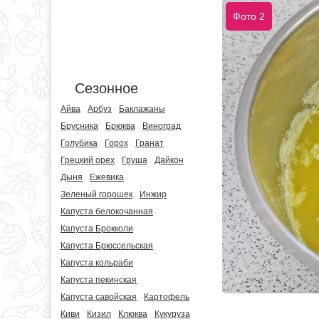
Фото 2
Сезонное
Айва
Арбуз
Баклажаны
Брусника
Брюква
Виноград
Голубика
Горох
Гранат
Грецкий орех
Груша
Дайкон
Дыня
Ежевика
Зеленый горошек
Инжир
Капуста белокочанная
Капуста Брокколи
Капуста Брюссельская
Капуста кольраби
Капуста пекинская
Капуста савойская
Картофель
Киви
Кизил
Клюква
Кукуруза