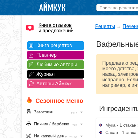
Книга отзывов
Рецепты
→
Печен
и предложений
Вафельные
Книга рецептов
Планнер
Предлагаю реце
Любимые авторы
моего детства,
Журнал
назад, электро
исправно. Если 
Авторы Аймкук
например, в ин
Сезонное меню
Ингредиент
Заготовки
1347
Пикник / барбекю
Мука - 1 стакан;
293
Сахар - 1 стака
На каждый день
20160