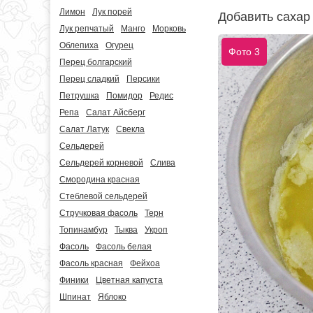
Лимон
Лук порей
Добавить сахар
Лук репчатый
Манго
Морковь
Облепиха
Огурец
Фото 3
Перец болгарский
Перец сладкий
Персики
Петрушка
Помидор
Редис
Репа
Салат Айсберг
Салат Латук
Свекла
Сельдерей
Сельдерей корневой
Слива
Смородина красная
Стеблевой сельдерей
Стручковая фасоль
Терн
Топинамбур
Тыква
Укроп
Фасоль
Фасоль белая
Фасоль красная
Фейхоа
Финики
Цветная капуста
Шпинат
Яблоко