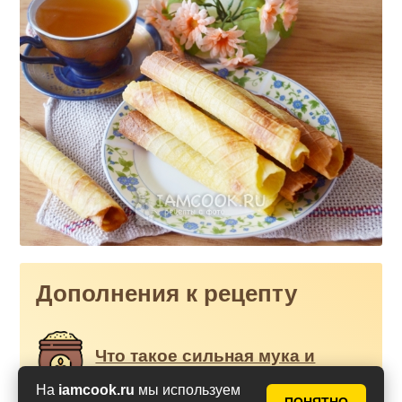
Дополнения к рецепту
Что такое сильная мука и
слабая мука? Сколько
клейковины в пшеничной
На
iamcook.ru
мы используем