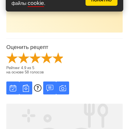
ПОНЯТНО
муке? Какую муку
cookie
файлы
.
выбрать?
Оценить рецепт
Рейтинг
4.9
из
5
на основе
58
голосов