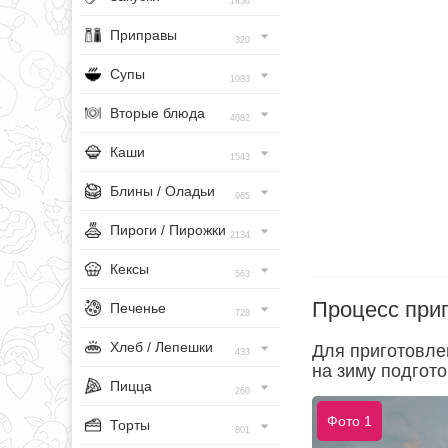
1456
Приправы
320
Супы
1083
Вторые блюда
4682
Каши
1543
Блины / Оладьи
965
Пироги / Пирожки
2134
Кексы
563
Процесс при
Печенье
728
Хлеб / Лепешки
Для приготовле
433
на зиму подгот
Пицца
260
Фото 1
Торты
801