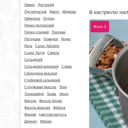
Лимон
Лук порей
В кастрюлю нали
Лук репчатый
Манго
Морковь
Облепиха
Огурец
Перец болгарский
Фото 3
Перец сладкий
Персики
Петрушка
Помидор
Редис
Репа
Салат Айсберг
Салат Латук
Свекла
Сельдерей
Сельдерей корневой
Слива
Смородина красная
Стеблевой сельдерей
Стручковая фасоль
Терн
Топинамбур
Тыква
Укроп
Фасоль
Фасоль белая
Фасоль красная
Фейхоа
Финики
Цветная капуста
Шпинат
Яблоко