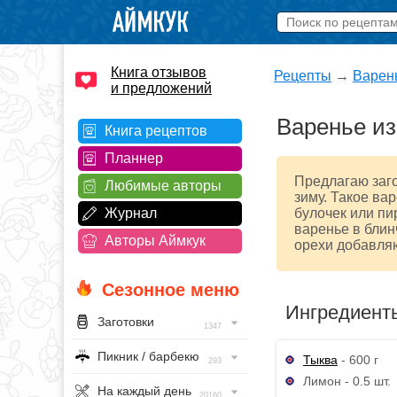
Книга отзывов
Рецепты
→
Варен
и предложений
Варенье из
Книга рецептов
Планнер
Предлагаю заго
Любимые авторы
зиму. Такое ва
Журнал
булочек или пи
варенье в блин
Авторы Аймкук
орехи добавляю
Сезонное меню
Ингредиент
Заготовки
1347
Пикник / барбекю
Тыква
- 600 г
293
Лимон - 0.5 шт.
На каждый день
20160