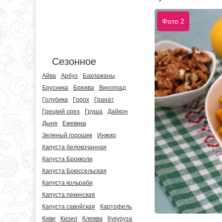
Фото 2
Сезонное
Айва
Арбуз
Баклажаны
Брусника
Брюква
Виноград
Голубика
Горох
Гранат
Грецкий орех
Груша
Дайкон
Дыня
Ежевика
Зеленый горошек
Инжир
Капуста белокочанная
Капуста Брокколи
Капуста Брюссельская
Капуста кольраби
Капуста пекинская
Капуста савойская
Картофель
Киви
Кизил
Клюква
Кукуруза