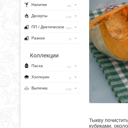
Напитки
491
Десерты
1256
ПП / Диетическое
3929
Разное
76
Коллекции
Пасха
237
Хэллоуин
31
Выпечка
1296
Тыкву почистит
кубиками, около