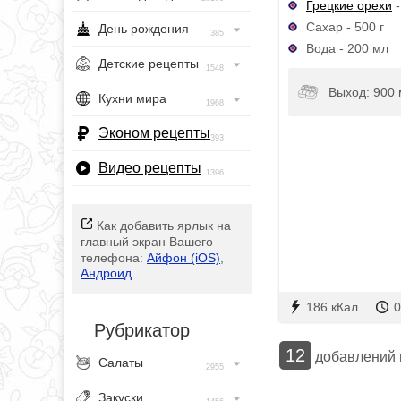
Грецкие орехи
-
Сахар - 500 г
День рождения
385
Вода - 200 мл
Детские рецепты
1548
Выход: 900
Кухни мира
1968
Эконом рецепты
393
Видео рецепты
1396
Как добавить ярлык на
главный экран Вашего
телефона:
Айфон (iOS)
,
Андроид
186 кКал
0
Рубрикатор
12
добавлений
Салаты
2955
Закуски