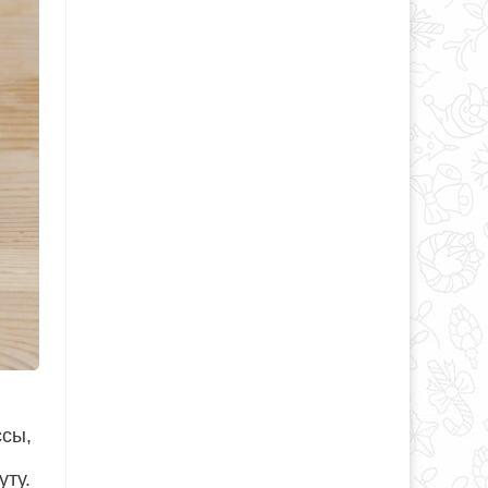
ссы,
уту.