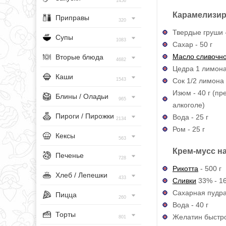
1456
Карамелизир
Приправы
320
Твердые груши 
Супы
1083
Сахар - 50 г
Масло сливочн
Вторые блюда
4682
Цедра 1 лимон
Каши
Сок 1/2 лимона
1543
Изюм - 40 г (п
Блины / Оладьи
965
алкоголе)
Пироги / Пирожки
Вода - 25 г
2134
Ром - 25 г
Кексы
563
Крем-мусс на
Печенье
728
Рикотта
- 500 г
Хлеб / Лепешки
433
Сливки
33% - 16
Сахарная пудра 
Пицца
260
Вода - 40 г
Торты
Желатин быстро
801