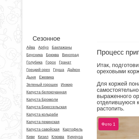
Сезонное
Айва
Арбуз
Баклажаны
Процесс при
Брусника
Брюква
Виноград
Голубика
Горох
Гранат
Итак, подготови
Грецкий орех
Груша
Дайкон
ореховыми корж
Дыня
Ежевика
Для коржей пон
Зеленый горошек
Инжир
самостоятельно
Капуста белокочанная
выраженного ор
Капуста Брокколи
отделившуюся к
Капуста Брюссельская
растопить.
Капуста кольраби
Капуста пекинская
Фото 1
Капуста савойская
Картофель
Киви
Кизил
Клюква
Кукуруза