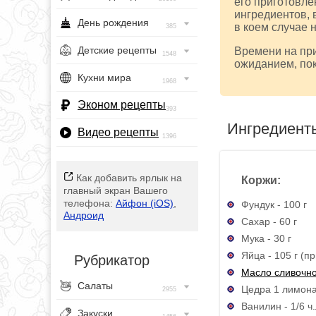
его приготовле
ингредиентов, 
День рождения
в коем случае 
385
Детские рецепты
Времени на при
1548
ожиданием, пок
Кухни мира
1968
Эконом рецепты
393
Ингредиент
Видео рецепты
1396
Как добавить ярлык на
Коржи:
главный экран Вашего
телефона:
Айфон (iOS)
,
Фундук - 100 г
Андроид
Сахар - 60 г
Мука - 30 г
Яйца - 105 г (п
Рубрикатор
Масло сливочн
Салаты
Цедра 1 лимон
2955
Ванилин - 1/6 ч.
Закуски