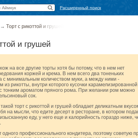
Расширенный поиск
→
Торт с рикоттой и грушей
оттой и грушей
хож на все другие торты хотя бы потому, что в нем нет
едования коржей и крема. В нем всего два тоненьких
 с минимальным количеством муки, а между ними -
 из рикотты, внутри которого кусочки карамелизированной
с тонким ароматом пряного рома. При желании ром можно
ельсиновый сок.
о такой торт с рикоттой и грушей обладает деликатным вкусо
бя на мысли, что едите десерт в ресторане, в котором под
изысканную еду, у него еще и калорийность гораздо ниже, 
.
от одного профессионального кондитера, поэтому советую п