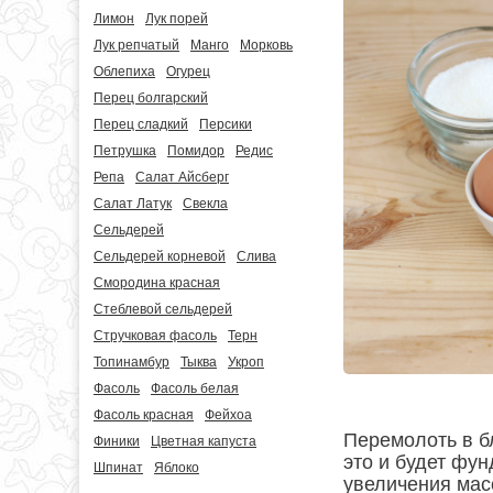
Лимон
Лук порей
Лук репчатый
Манго
Морковь
Облепиха
Огурец
Перец болгарский
Перец сладкий
Персики
Петрушка
Помидор
Редис
Репа
Салат Айсберг
Салат Латук
Свекла
Сельдерей
Сельдерей корневой
Слива
Смородина красная
Стеблевой сельдерей
Стручковая фасоль
Терн
Топинамбур
Тыква
Укроп
Фасоль
Фасоль белая
Фасоль красная
Фейхоа
Перемолоть в б
Финики
Цветная капуста
это и будет фун
Шпинат
Яблоко
увеличения масс