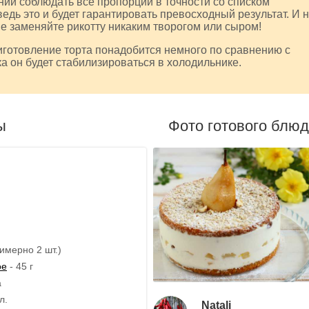
нии соблюдать все пропорции в точности со списком
ведь это и будет гарантировать превосходный результат. И 
не заменяйте рикотту никаким творогом или сыром!
готовление торта понадобится немного по сравнению с
а он будет стабилизироваться в холодильнике.
ы
Фото готового блю
римерно 2 шт.)
ое
- 45 г
а
л.
Natali