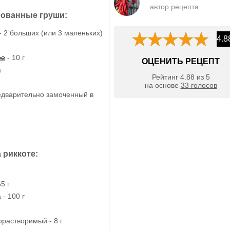
автор рецепта
ованные груши:
- 2 больших (или 3 маленьких)
4.8
ое
- 10 г
ОЦЕНИТЬ РЕЦЕПТ
а
Рейтинг
4.88
из
5
на основе
33
голосов
редварительно замоченный в
 риккоте:
5 г
- 100 г
растворимый - 8 г