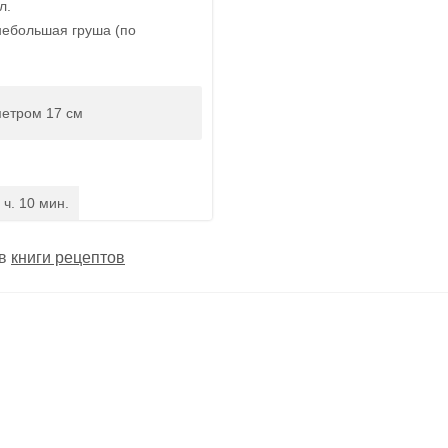
л.
 небольшая груша (по
етром 17 см
 ч. 10 мин.
 в
книги рецептов