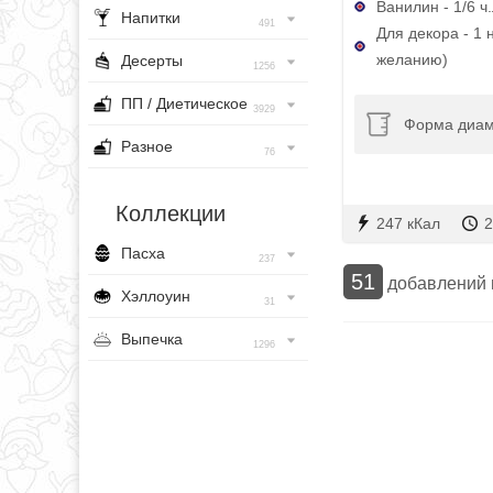
Ванилин - 1/6 ч.
Напитки
491
Для декора - 1
желанию)
Десерты
1256
ПП / Диетическое
3929
Форма диам
Разное
76
Коллекции
247 кКал
2
Пасха
237
51
добавлений
Хэллоуин
31
Выпечка
1296