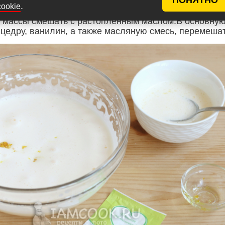
.
cookie
 массы смешать с растопленным маслом.В основну
 цедру, ванилин, а также масляную смесь, перемешат