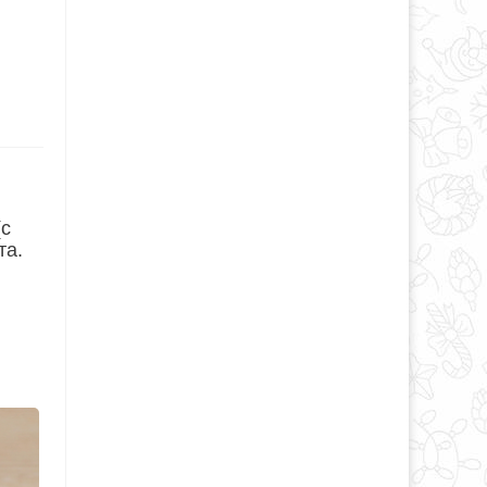
(с
та.