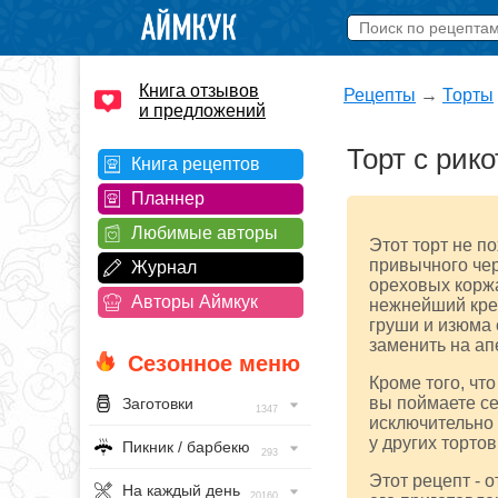
Книга отзывов
Рецепты
→
Торты
и предложений
Торт с рик
Книга рецептов
Планнер
Любимые авторы
Этот торт не по
привычного чер
Журнал
ореховых коржа
Авторы Аймкук
нежнейший крем
груши и изюма 
заменить на ап
Сезонное меню
Кроме того, чт
вы поймаете се
Заготовки
1347
исключительно 
у других тортов
Пикник / барбекю
293
Этот рецепт - 
На каждый день
20160