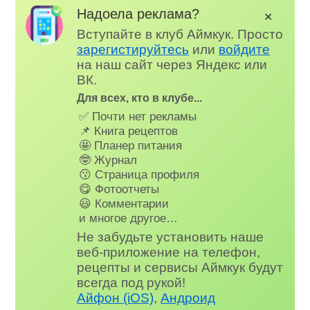
Надоела реклама?
✕
Вступайте в клуб Аймкук. Просто
зарегистируйтесь
или
войдите
на наш сайт через Яндекс или
ВК.
Для всех, кто в клубе...
✅ Почти нет рекламы
📌 Книга рецептов
🤩 Планер питания
🤓 Журнал
😗 Страница профиля
😋 Фотоотчеты
😃 Комментарии
и многое другое…
Не забудьте установить наше
веб-приложение на телефон,
рецепты и сервисы Аймкук будут
всегда под рукой!
Айфон (iOS)
,
Андроид