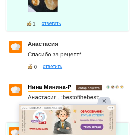
ответить
1
Анастасия
Спасибо за рецепт*
0
ответить
Нина Минина-Р
Автор рецепта
Анастасия , :bestofthebest:
СОЦРЕКЛАМА • KURSNA5.RU
1
ответить
Марина