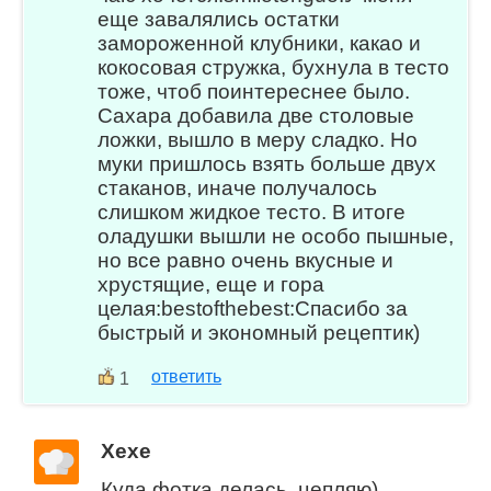
еще завалялись остатки
замороженной клубники, какао и
кокосовая стружка, бухнула в тесто
тоже, чтоб поинтереснее было.
Сахара добавила две столовые
ложки, вышло в меру сладко. Но
муки пришлось взять больше двух
стаканов, иначе получалось
слишком жидкое тесто. В итоге
оладушки вышли не особо пышные,
но все равно очень вкусные и
хрустящие, еще и гора
целая:bestofthebest:Спасибо за
быстрый и экономный рецептик)
ответить
1
Хехе
Куда фотка делась..цепляю)