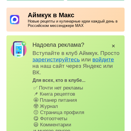
Аймкук в Макс
Новые рецепты и кулинарные идеи каждый день в
Российском мессенджере MAX
Надоела реклама?
✕
Вступайте в клуб Аймкук. Просто
зарегистируйтесь
или
войдите
на наш сайт через Яндекс или
ВК.
Для всех, кто в клубе...
✅ Почти нет рекламы
📌 Книга рецептов
🤩 Планер питания
🤓 Журнал
😗 Страница профиля
😋 Фотоотчеты
😃 Комментарии
и многое другое…