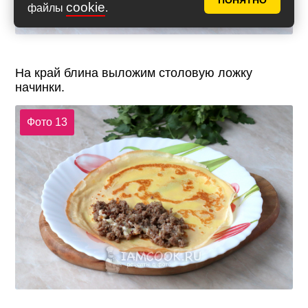
ПОНЯТНО
cookie
файлы
.
На край блина выложим столовую ложку
начинки.
Фото 13