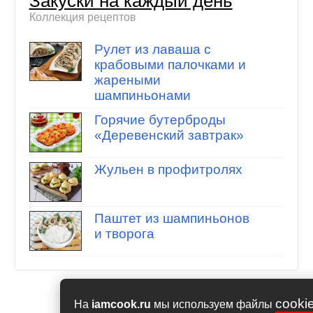
Закуски на каждый день
Коллекция рецептов
Рулет из лаваша с
крабовыми палочками и
жареными
шампиньонами
Горячие бутерброды
«Деревенский завтрак»
Жульен в профитролях
Паштет из шампиньонов
и творога
cooki
На
iamcook.ru
мы используем файлы