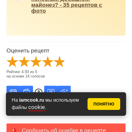
майонез? - 35 рецептов с
фото
Оценить рецепт
Рейтинг
4.93
из
5
на основе
14
голосов
На
iamcook.ru
мы используем
ПОНЯТНО
cookie
файлы
.
Сообщить об ошибке в рецепте