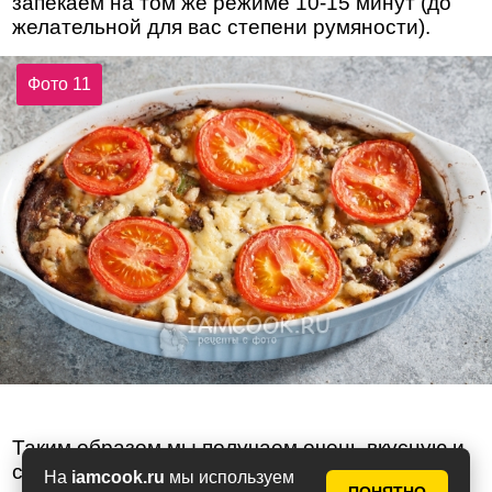
запекаем на том же режиме 10-15 минут (до
желательной для вас степени румяности).
Фото 11
Таким образом мы получаем очень вкусную и
сочную запеканку с брокколи и фаршем.
На
iamcook.ru
мы используем