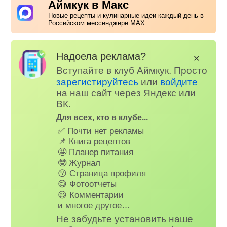
Аймкук в Макс
Новые рецепты и кулинарные идеи каждый день в
Российском мессенджере MAX
Надоела реклама?
✕
Вступайте в клуб Аймкук. Просто
зарегистируйтесь
или
войдите
на наш сайт через Яндекс или
ВК.
Для всех, кто в клубе...
✅ Почти нет рекламы
📌 Книга рецептов
🤩 Планер питания
🤓 Журнал
😗 Страница профиля
😋 Фотоотчеты
😃 Комментарии
и многое другое…
Не забудьте установить наше