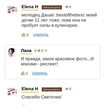
Elena H
Автор рецепта
молодец Даша! :bestofthebest: моей
дочке 11 лет тоже, пока она не
пробует силы в кулинарии.
0
ответить
Лана
И правда, какое красивое фото...И
кексики - респект!
ответить
0
Elena H
Автор рецепта
Спасибо Светочка!