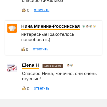
спасибо Анжелика!
0
ответить
Нина Минина-Россинская
интересные! захотелось
попробовать)
ответить
0
Elena H
Автор рецепта
Спасибо Нина, конечно. они очень
вкусные!
0
ответить