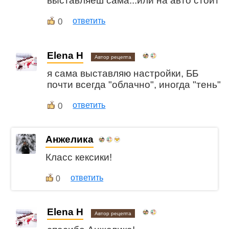
выставляeш сама...или на авто стоит
0
ответить
Elena H
Автор рецепта
я сама выставляю настройки, ББ
почти всегда "облачно", иногда "тень"
0
ответить
Анжелика
Класс кексики!
ответить
0
Elena H
Автор рецепта