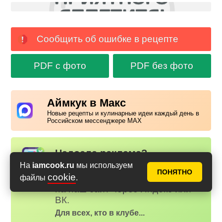
Сообщить об ошибке в рецепте
PDF с фото
PDF без фото
Аймкук в Макс
Новые рецепты и кулинарные идеи каждый день в
Российском мессенджере MAX
Надоела реклама?
✕
На
iamcook.ru
мы используем
Вступайте в клуб Аймкук. Просто
ПОНЯТНО
cookie
зарегистируйтесь
или
войдите
файлы
.
на наш сайт через Яндекс или
ВК.
Для всех, кто в клубе...