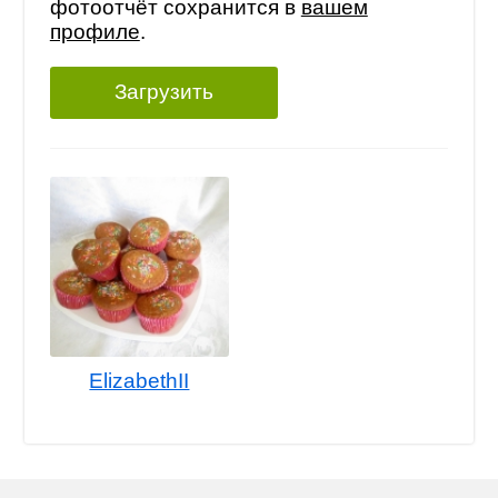
фотоотчёт сохранится в
вашем
профиле
.
Загрузить
ElizabethII