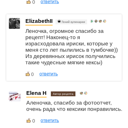
0
ответить
ElizabethII
Гений кулинарии
Леночка, огромное спасибо за
рецепт! Наконец-то я
израсходовала ириски, которые у
меня сто лет пылились в тумбочке))
Из деревянных ирисок получились
такие чудесные мягкие кексы)
ответить
0
Elena H
Автор рецепта
Аленочка, спасибо за фотоотчет,
очень рада что кексики понравились.
0
ответить