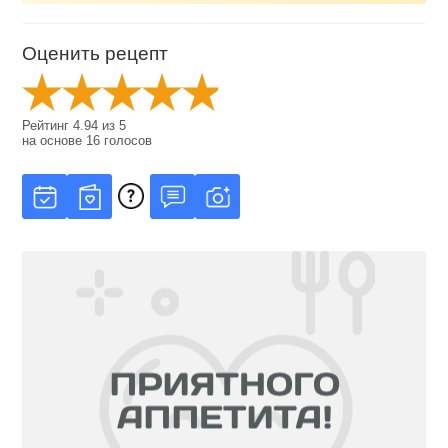
Оценить рецепт
Рейтинг
4.94
из
5
на основе
16
голосов