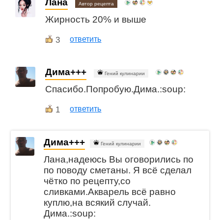
Лана
Автор рецепта
Жирность 20% и выше
3
ответить
Дима+++
Гений кулинарии
Спасибо.Попробую.Дима.:soup:
1
ответить
Дима+++
Гений кулинарии
Лана,надеюсь Вы оговорились по
по поводу сметаны. Я всё сделал
чётко по рецепту,со
сливками.Акварель всё равно
куплю,на всякий случай.
Дима.:soup: