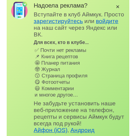
Надоела реклама?
✕
Вступайте в клуб Аймкук. Просто
зарегистируйтесь
или
войдите
на наш сайт через Яндекс или
ВК.
Для всех, кто в клубе...
✅ Почти нет рекламы
📌 Книга рецептов
🤩 Планер питания
🤓 Журнал
😗 Страница профиля
😋 Фотоотчеты
😃 Комментарии
и многое другое…
Не забудьте установить наше
веб-приложение на телефон,
рецепты и сервисы Аймкук будут
всегда под рукой!
Айфон (iOS)
,
Андроид