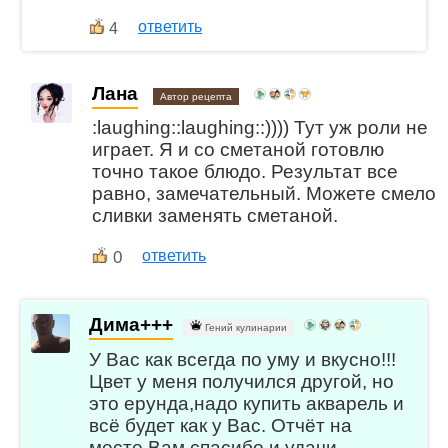
ответить
4
Лана
Автор рецепта
:laughing::laughing::)))) Тут уж роли не
играет. Я и со сметаной готовлю
точно такое блюдо. Результат все
равно, замечательный. Можете смело
сливки заменять сметаной.
0
ответить
Дима+++
Гений кулинарии
У Вас как всегда по уму и вкусно!!!
Цвет у меня получился другой, но
это ерунда,надо купить акварель и
всё будет как у Вас. Отчёт на
месте,Вам спасибо и удачи.