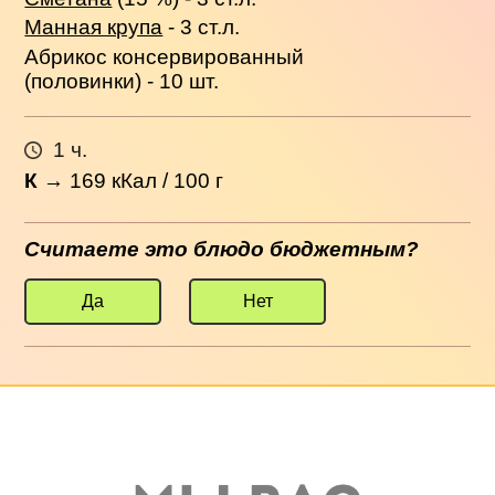
Манная крупа
- 3 ст.л.
Абрикос консервированный
(половинки) - 10 шт.
1 ч.
К
→
169
кКал / 100 г
Считаете это блюдо бюджетным?
Да
Нет