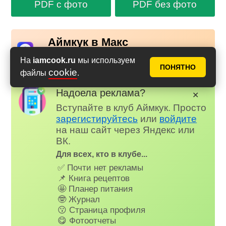
PDF с фото
PDF без фото
Аймкук в Макс
Новые рецепты и кулинарные идеи каждый день в
На
iamcook.ru
мы используем
Российском мессенджере MAX
ПОНЯТНО
cookie
файлы
.
Надоела реклама?
✕
Вступайте в клуб Аймкук. Просто
зарегистируйтесь
или
войдите
на наш сайт через Яндекс или
ВК.
Для всех, кто в клубе...
✅ Почти нет рекламы
📌 Книга рецептов
🤩 Планер питания
🤓 Журнал
😗 Страница профиля
😋 Фотоотчеты