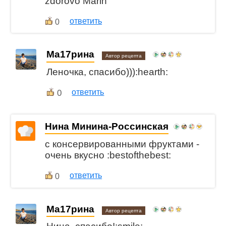
zdorovo Marin
ответить
0
Ма17рина
Автор рецепта
Леночка, спасибо))):hearth:
0
ответить
Нина Минина-Россинская
с консервированными фруктами -
очень вкусно :bestofthebest:
ответить
0
Ма17рина
Автор рецепта