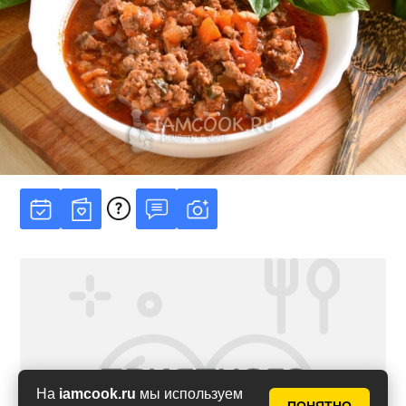
На
iamcook.ru
мы используем