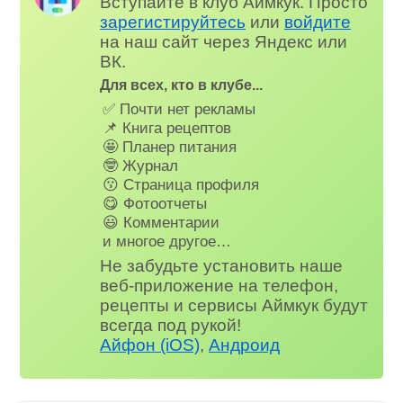
Вступайте в клуб Аймкук. Просто
зарегистируйтесь
или
войдите
на наш сайт через Яндекс или
ВК.
Для всех, кто в клубе...
✅ Почти нет рекламы
📌 Книга рецептов
🤩 Планер питания
🤓 Журнал
😗 Страница профиля
😋 Фотоотчеты
😃 Комментарии
и многое другое…
Не забудьте установить наше
веб-приложение на телефон,
рецепты и сервисы Аймкук будут
всегда под рукой!
Айфон (iOS)
,
Андроид