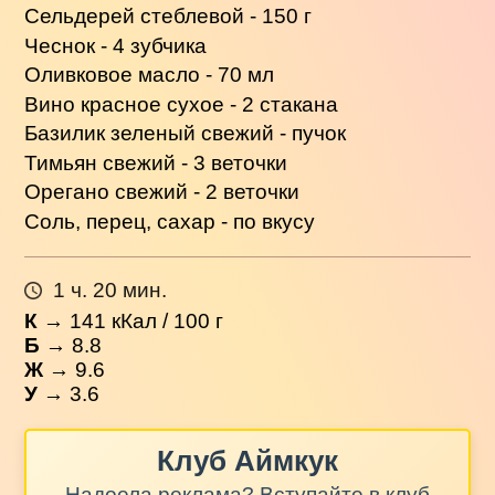
Сельдерей стеблевой - 150 г
Чеснок - 4 зубчика
Оливковое масло - 70 мл
Вино красное сухое - 2 стакана
Базилик зеленый свежий - пучок
Тимьян свежий - 3 веточки
Орегано свежий - 2 веточки
Соль, перец, сахар - по вкусу
1 ч. 20 мин.
К
→
141
кКал / 100 г
Б
→ 8.8
Ж
→ 9.6
У
→ 3.6
Клуб Аймкук
Надоела реклама? Вступайте в клуб