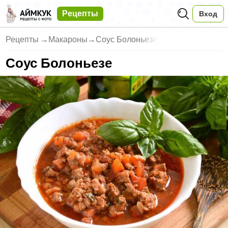
Рецепты
Вход
Рецепты
→
Макароны
→
Соус Болоньезе
Соус Болоньезе