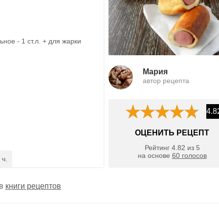
ное - 1 ст.л. + для жарки
Мария
автор рецепта
4.8
ОЦЕНИТЬ РЕЦЕПТ
Рейтинг
4.82
из
5
на основе
60
голосов
 ч.
 в
книги рецептов