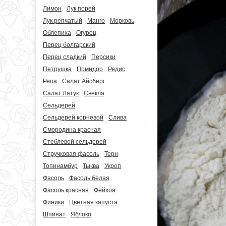
Лимон
Лук порей
Лук репчатый
Манго
Морковь
Облепиха
Огурец
Перец болгарский
Перец сладкий
Персики
Петрушка
Помидор
Редис
Репа
Салат Айсберг
Салат Латук
Свекла
Сельдерей
Сельдерей корневой
Слива
Смородина красная
Стеблевой сельдерей
Стручковая фасоль
Терн
Топинамбур
Тыква
Укроп
Фасоль
Фасоль белая
Фасоль красная
Фейхоа
Финики
Цветная капуста
Шпинат
Яблоко