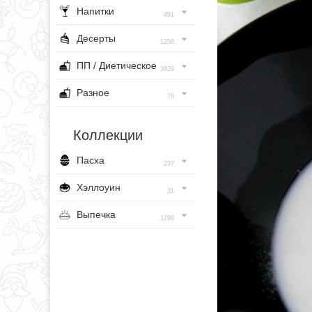
Напитки
491
Десерты
1256
ПП / Диетическое
3929
Разное
76
Коллекции
Пасха
237
Хэллоуин
31
Выпечка
1296