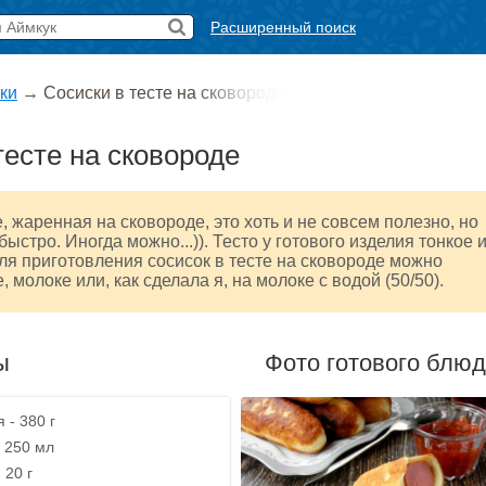
Расширенный поиск
ки
→
Сосиски в тесте на сковороде
тесте на сковороде
е, жаренная на сковороде, это хоть и не совсем полезно, но
быстро. Иногда можно...)). Тесто у готового изделия тонкое 
для приготовления сосисок в тесте на сковороде можно
, молоке или, как сделала я, на молоке с водой (50/50).
ы
Фото готового блю
 - 380 г
- 250 мл
 20 г