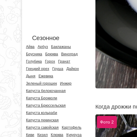
Сезонное
Айва
Арбуз
Баклажаны
Брусника
Брюква
Виноград
Голубика
Горох
Гранат
Грецкий орех
Груша
Дайкон
Дыня
Ежевика
Зеленый горошек
Инжир
Капуста белокочанная
Капуста Брокколи
Капуста Брюссельская
Когда дрожжи п
Капуста кольраби
Капуста пекинская
Фото 2
Капуста савойская
Картофель
Киви
Кизил
Клюква
Кукуруза