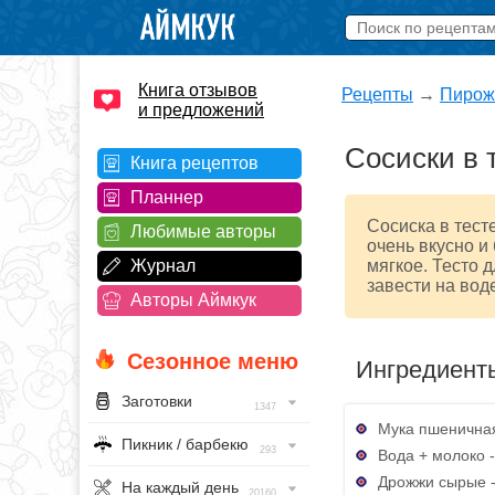
Книга отзывов
Рецепты
→
Пирож
и предложений
Сосиски в 
Книга рецептов
Планнер
Сосиска в тест
Любимые авторы
очень вкусно и 
Журнал
мягкое. Тесто 
завести на воде
Авторы Аймкук
Сезонное меню
Ингредиент
Заготовки
1347
Мука пшеничная
Пикник / барбекю
293
Вода + молоко 
Дрожжи сырые -
На каждый день
20160