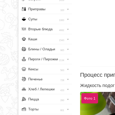
1456
Приправы
320
Супы
1083
Вторые блюда
4682
Каши
1543
Блины / Оладьи
965
Пироги / Пирожки
2134
Кексы
563
Процесс при
Печенье
728
Жидкость подог
Хлеб / Лепешки
433
Фото 1
Пицца
260
Торты
801