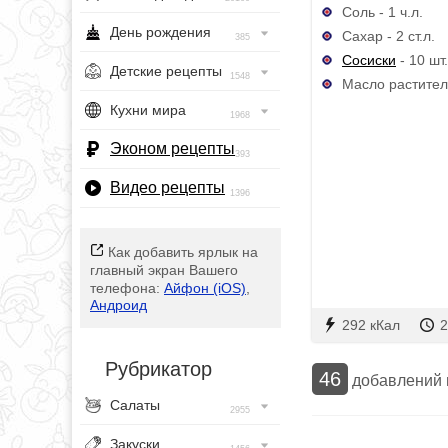
Соль - 1 ч.л.
День рождения
Сахар - 2 ст.л.
385
Сосиски
- 10 шт.
Детские рецепты
1548
Масло раститель
Кухни мира
1968
Эконом рецепты
393
Видео рецепты
1396
Как добавить ярлык на
главный экран Вашего
телефона:
Айфон (iOS)
,
Андроид
292 кКал
2
Рубрикатор
46
добавлений
Салаты
2955
Закуски