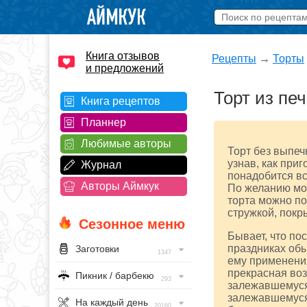
Книга отзывов
Рецепты
→
Торты
и предложений
Торт из пе
Книга рецептов
Планнер
Любимые авторы
Торт без выпечк
узнав, как при
Журнал
понадобится вс
Авторы Аймкук
По желанию мож
торта можно по
стружкой, покр
Сезонное меню
Бывает, что по
праздниках обы
Заготовки
1347
ему применения
прекрасная воз
Пикник / барбекю
293
залежавшемуся
залежавшемуся?
На каждый день
20160