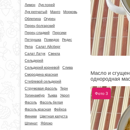
Лимон
Лук порей
Лук репчатый
Манго
Морковь
Облепиха
Огурец
Перец болгарский
Перец сладкий
Персики
Петрушка
Помидор
Редис
Репа
Салат Айсберг
Салат Латук
Свекла
Сельдерей
Сельдерей корневой
Слива
Масло и сгущен
Смородина красная
однородная мас
Стеблевой сельдерей
Стручковая фасоль
Терн
Фото 3
Топинамбур
Тыква
Укроп
Фасоль
Фасоль белая
Фасоль красная
Фейхоа
Финики
Цветная капуста
Шпинат
Яблоко