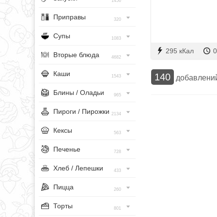
1456
Приправы
320
Супы
1083
295 кКал
0
Вторые блюда
4682
Каши
140
добавлени
1543
Блины / Оладьи
965
Пироги / Пирожки
2134
Кексы
563
Печенье
728
Хлеб / Лепешки
433
Пицца
260
Торты
801