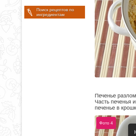
Поиск рецептов по
ингредиентам
Печенье разлом
Часть печенья и
печенье в крошк
Фото 4