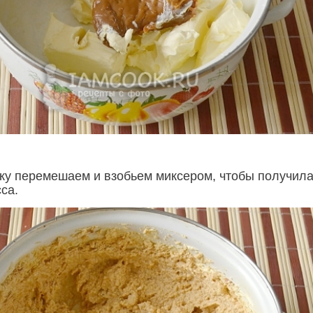
ку перемешаем и взобьем миксером, чтобы получил
са.