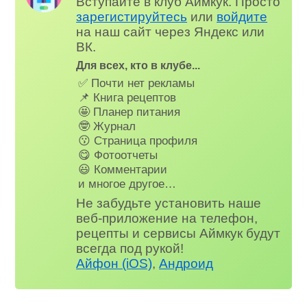
Вступайте в клуб Аймкук. Просто
зарегистируйтесь
или
войдите
на наш сайт через Яндекс или
ВК.
Для всех, кто в клубе...
✅ Почти нет рекламы
📌 Книга рецептов
🤩 Планер питания
🤓 Журнал
😗 Страница профиля
😋 Фотоотчеты
😃 Комментарии
и многое другое…
Не забудьте установить наше
веб-приложение на телефон,
рецепты и сервисы Аймкук будут
всегда под рукой!
Айфон (iOS)
,
Андроид