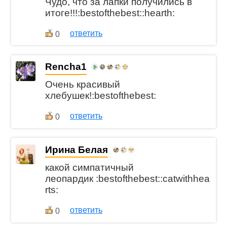
Чудо, что за лапки получились в
итоге!!!:bestofthebest::hearth:
ответить
0
Rencha1
Очень красивый
хлебушек!:bestofthebest:
ответить
0
Ирина Белая
какой симпатичный
леопардик :bestofthebest::catwithhea
rts:
ответить
0