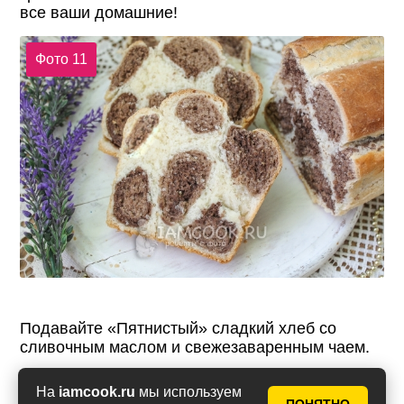
все ваши домашние!
Фото 11
Подавайте «Пятнистый» сладкий хлеб со
сливочным маслом и свежезаваренным чаем.
На
iamcook.ru
мы используем
Фото 12