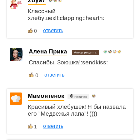
Zoya7
Классный
хлебушек!!:clapping::hearth:
ответить
0
Алена Прика
Автор рецепта
Спасибы, Зоюшка!:sendkiss:
0
ответить
Мамонтенок
Новичок
Красивый хлебушек! Я бы назвала
его "Медвежья лапа"! ))))
ответить
1