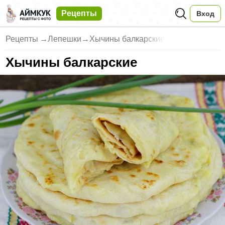
Рецепты
Вход
Рецепты
→
Лепешки
→
Хычины балкарские
Хычины балкарские