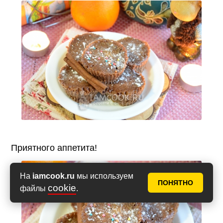
Приятного аппетита!
На
iamcook.ru
мы используем
ПОНЯТНО
cookie
файлы
.