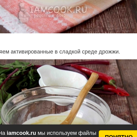
ем активированные в сладкой среде дрожжи.
На
iamcook.ru
мы используем файлы
ПОНЯТНО