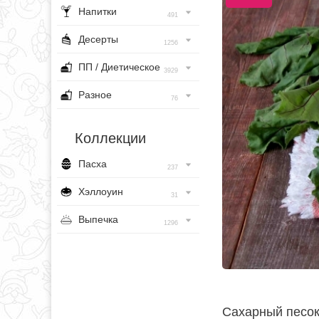
Напитки
491
Десерты
1256
ПП / Диетическое
3929
Разное
76
Коллекции
Пасха
237
Хэллоуин
31
Выпечка
1296
Сахарный песок