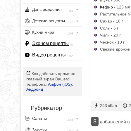
Кефир
- 125 мл
День рождения
385
Растительное м
Детские рецепты
Сахар - 10 г
1548
Соль - 5 г
Кухни мира
1968
Чили - 20 г
Чеснок - 10 г
Эконом рецепты
393
Свежие дрожжи 
Видео рецепты
1396
Как добавить ярлык на
главный экран Вашего
телефона:
Айфон (iOS)
,
Андроид
243 кКал
2
Рубрикатор
Салаты
8
2955
добавлений в
Закуски