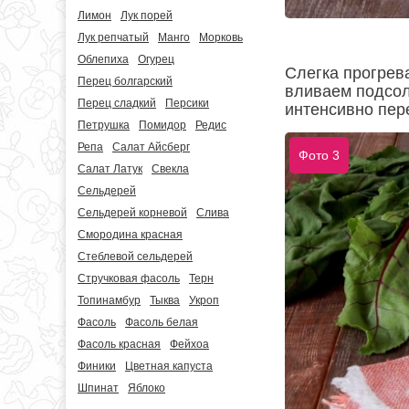
Лимон
Лук порей
Лук репчатый
Манго
Морковь
Облепиха
Огурец
Слегка прогрев
Перец болгарский
вливаем подсол
Перец сладкий
Персики
интенсивно пе
Петрушка
Помидор
Редис
Репа
Салат Айсберг
Фото 3
Салат Латук
Свекла
Сельдерей
Сельдерей корневой
Слива
Смородина красная
Стеблевой сельдерей
Стручковая фасоль
Терн
Топинамбур
Тыква
Укроп
Фасоль
Фасоль белая
Фасоль красная
Фейхоа
Финики
Цветная капуста
Шпинат
Яблоко