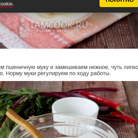
.
cookie
м пшеничную муку и замешиваем нежное, чуть липк
о. Норму муки регулируем по ходу работы.