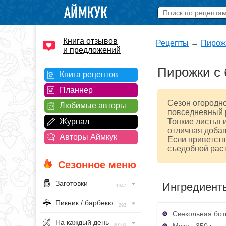
Книга отзывов
Рецепты
→
Пирож
и предложений
Пирожки с 
Книга рецептов
Планнер
Сезон огородно
Любимые авторы
повседневный 
Журнал
Тонкие листья
отличная добав
Авторы Аймкук
Если приветств
съедобной раст
Сезонное меню
Заготовки
Ингредиент
1347
Пикник / барбекю
293
Свекольная ботв
На каждый день
Мука - 350 г
20160