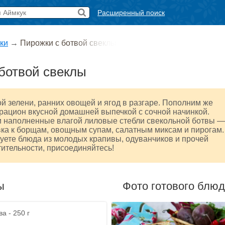
Расширенный поиск
ки
→
Пирожки с ботвой свеклы
ботвой свеклы
й зелени, ранних овощей и ягод в разгаре. Пополним же
рацион вкусной домашней выпечкой с сочной начинкой.
 и наполненные влагой лиловые стебли свекольной ботвы —
ка к борщам, овощным супам, салатным миксам и пирогам.
уете блюда из молодых крапивы, одуванчиков и прочей
ительности, присоединяйтесь!
ы
Фото готового блю
а - 250 г