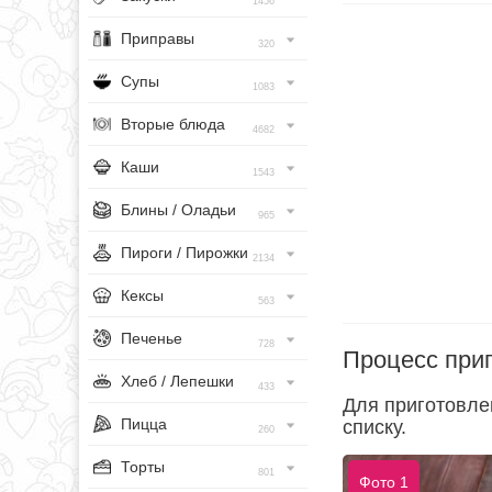
1456
Приправы
320
Супы
1083
Вторые блюда
4682
Каши
1543
Блины / Оладьи
965
Пироги / Пирожки
2134
Кексы
563
Печенье
728
Процесс при
Хлеб / Лепешки
433
Для приготовле
Пицца
списку.
260
Торты
801
Фото 1