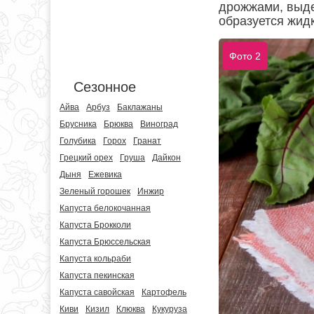
дрожжами, выде
образуется жидк
Фото 2
Сезонное
Айва
Арбуз
Баклажаны
Брусника
Брюква
Виноград
Голубика
Горох
Гранат
Грецкий орех
Груша
Дайкон
Дыня
Ежевика
Зеленый горошек
Инжир
Капуста белокочанная
Капуста Брокколи
Капуста Брюссельская
Капуста кольраби
Капуста пекинская
Капуста савойская
Картофель
Киви
Кизил
Клюква
Кукуруза