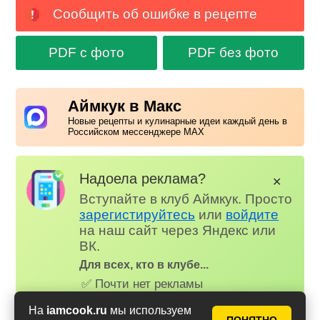
Сообщить об ошибке в рецепте
PDF с фото
PDF без фото
Аймкук в Макс
Новые рецепты и кулинарные идеи каждый день в
Российском мессенджере MAX
Надоела реклама?
✕
Вступайте в клуб Аймкук. Просто
зарегистируйтесь
или
войдите
на наш сайт через Яндекс или
ВК.
Для всех, кто в клубе...
✅ Почти нет рекламы
📌 Книга рецептов
На
iamcook.ru
мы используем
🤩 Планер питания