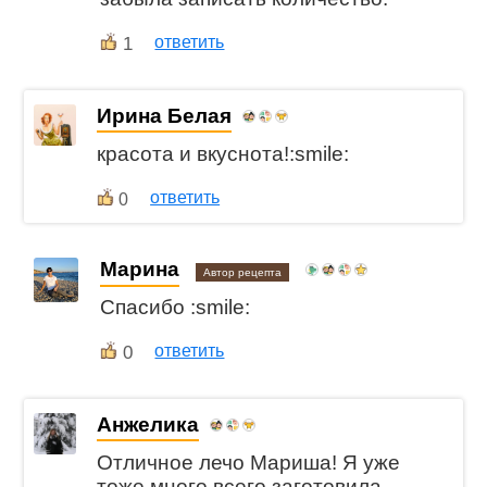
1
ответить
Ирина Белая
красота и вкуснота!:smile:
ответить
0
Марина
Автор рецепта
Спасибо :smile:
0
ответить
Анжелика
Отличное лечо Мариша! Я уже
тоже много всего заготовила,