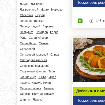
Посмотреть рец
Лимон
Лук порей
Лук репчатый
Манго
Морковь
Облепиха
Огурец
143 к
Перец болгарский
Перец сладкий
Персики
Петрушка
Помидор
Редис
Репа
Салат Айсберг
Салат Латук
Свекла
Сельдерей
Сельдерей корневой
Слива
Смородина красная
Стеблевой сельдерей
Стручковая фасоль
Терн
Топинамбур
Тыква
Укроп
Фасоль
Фасоль белая
Фасоль красная
Фейхоа
Добавить в книг
Финики
Цветная капуста
Шпинат
Яблоко
Посмотреть рец