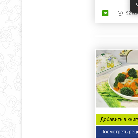
92 кк
Добавить в книг
Посмотреть рец