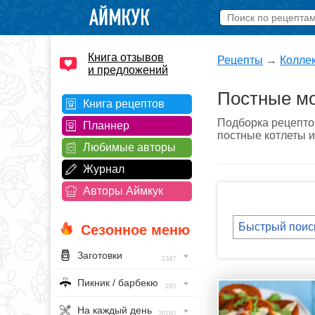
Книга отзывов
Рецепты
→
Колле
и предложений
Постные мо
Книга рецептов
Подборка рецепто
Планнер
постные котлеты и
Любимые авторы
Журнал
Авторы Аймкук
Сезонное меню
Заготовки
1347
Пикник / барбекю
293
На каждый день
20160