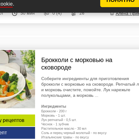
.
cookie
ал
30 мин
0 (4)
26
Алена При
Брокколи с морковью на
сковороде
Соберите ингредиенты для приготовления
брокколи с морковью на сковороде. Репчатый л
и морковь очистите, помойте. Лук нарежьте
полукольцами, а морковь ...
Ингредиенты
Брокколи - 200 г
Морковь - 1 шт.
у рецептов
Лук репчатый - 0,5 шт.
Чеснок - 1 зубчик
Растительное масло - 30 мл
епт
Соль и перец черный молотый - по вкусу
Итальянские травы - по вкусу