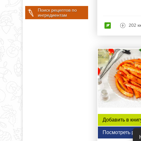
Поиск рецептов по
ингредиентам
202 к
Добавить в книг
Посмотреть рец