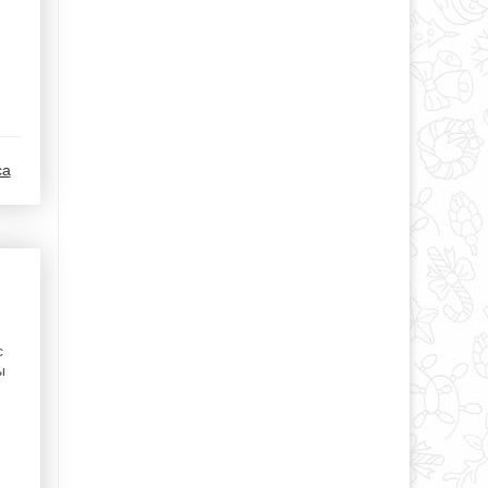
ca
с
ы