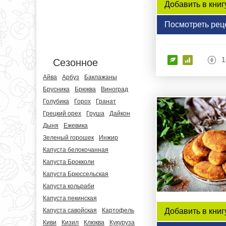
Добавить в книг
Посмотреть рец
1
Сезонное
Айва
Арбуз
Баклажаны
Брусника
Брюква
Виноград
Голубика
Горох
Гранат
Грецкий орех
Груша
Дайкон
Дыня
Ежевика
Зеленый горошек
Инжир
Капуста белокочанная
Капуста Брокколи
Капуста Брюссельская
Капуста кольраби
Капуста пекинская
Капуста савойская
Картофель
Добавить в книг
Киви
Кизил
Клюква
Кукуруза