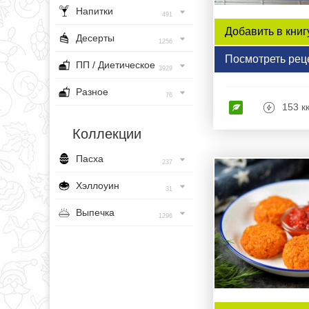
Напитки
491
Добавить в книг
Десерты
1256
Посмотреть рец
ПП / Диетическое
3929
Разное
76
153 к
Коллекции
Пасха
237
Хэллоуин
31
Выпечка
1296