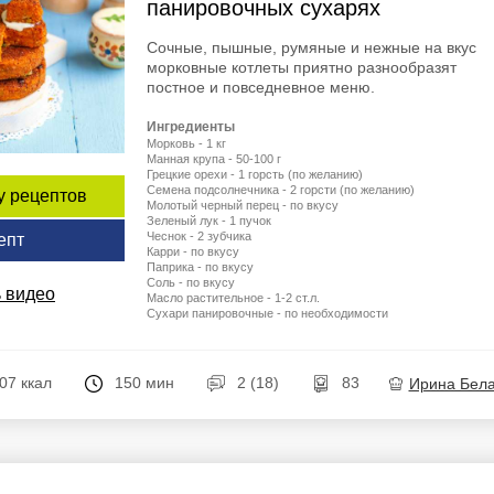
панировочных сухарях
Сочные, пышные, румяные и нежные на вкус
морковные котлеты приятно разнообразят
постное и повседневное меню.
Ингредиенты
Морковь - 1 кг
Манная крупа - 50-100 г
Грецкие орехи - 1 горсть (по желанию)
Семена подсолнечника - 2 горсти (по желанию)
у рецептов
Молотый черный перец - по вкусу
Зеленый лук - 1 пучок
Чеснок - 2 зубчика
епт
Карри - по вкусу
Паприка - по вкусу
Соль - по вкусу
 видео
Масло растительное - 1-2 ст.л.
Сухари панировочные - по необходимости
07 ккал
150 мин
2 (18)
83
Ирина Бел