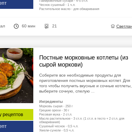
Панировочные сухари - 4-5 ст.л.
епт
Чеснок сушеный - 1 ч.л.
Растительное масло - для обжаривания
кал
60 мин
21
Светла
Постные морковные котлеты (из
сырой моркови)
Соберите все необходимые продукты для
приготовления постных морковных котлет. Для
того чтобы получить вкусные и сочные котлеты,
выберите сочную, спелую ...
Ингредиенты
Морковь сырая - 250 г
Грецкие орехи - 30 г
у рецептов
Рисовая мука - 2 ст.л.
Масло растительное - 3 ст.л. (1 ст.л. в тесто + 2 ст.л. для
обжаривания)
епт
Сушеный чеснок - 0,5 ч.л.
Хмели-сунели - 0,5 ч.л.