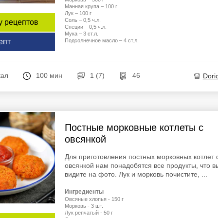
Манная крупа – 100 г
Лук – 100 г
Соль – 0,5 ч.л.
у рецептов
Специи – 0,5 ч.л.
Мука – 3 ст.л.
Подсолнечное масло – 4 ст.л.
епт
кал
100 мин
1 (7)
46
Dori
Постные морковные котлеты с
овсянкой
Для приготовления постных морковных котлет 
овсянкой нам понадобятся все продукты, что в
видите на фото. Лук и морковь почистите, ...
Ингредиенты
Овсяные хлопья - 150 г
Морковь - 3 шт.
Лук репчатый - 50 г