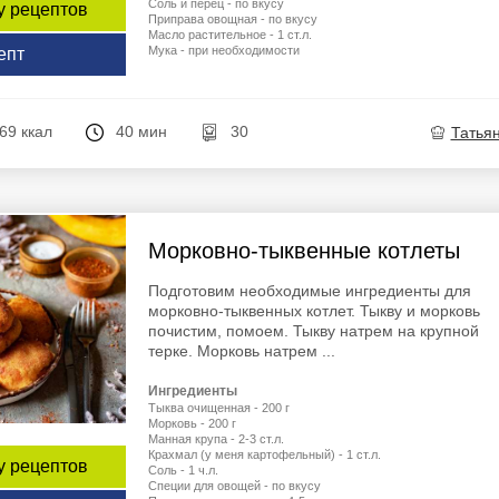
Соль и перец - по вкусу
у рецептов
Приправа овощная - по вкусу
Масло растительное - 1 ст.л.
Мука - при необходимости
епт
69 ккал
40 мин
30
Татья
Морковно-тыквенные котлеты
Подготовим необходимые ингредиенты для
морковно-тыквенных котлет. Тыкву и морковь
почистим, помоем. Тыкву натрем на крупной
терке. Морковь натрем ...
Ингредиенты
Тыква очищенная - 200 г
Морковь - 200 г
Манная крупа - 2-3 ст.л.
Крахмал (у меня картофельный) - 1 ст.л.
у рецептов
Соль - 1 ч.л.
Специи для овощей - по вкусу