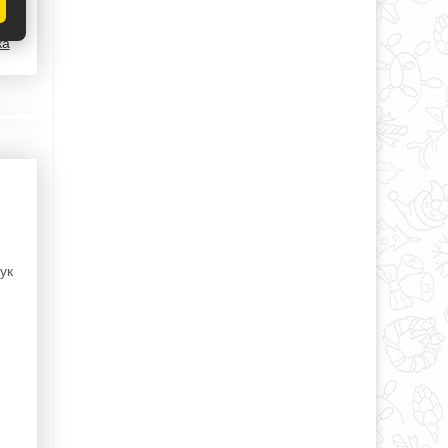
ка
ук