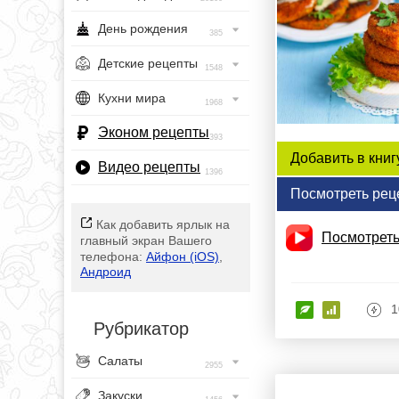
День рождения
385
Детские рецепты
1548
Кухни мира
1968
Эконом рецепты
393
Добавить в книг
Видео рецепты
1396
Посмотреть рец
Как добавить ярлык на
Посмотреть
главный экран Вашего
телефона:
Айфон (iOS)
,
Андроид
1
Рубрикатор
Салаты
2955
Закуски