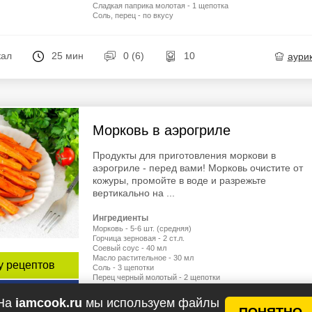
Сладкая паприка молотая - 1 щепотка
Соль, перец - по вкусу
кал
25 мин
0 (6)
10
aури
Морковь в аэрогриле
Продукты для приготовления моркови в
аэрогриле - перед вами! Морковь очистите от
кожуры, промойте в воде и разрежьте
вертикально на ...
Ингредиенты
Морковь - 5-6 шт. (средняя)
Горчица зерновая - 2 ст.л.
Соевый соус - 40 мл
Масло растительное - 30 мл
у рецептов
Соль - 3 щепотки
Перец черный молотый - 2 щепотки
епт
На
iamcook.ru
мы используем файлы
ПОНЯТНО