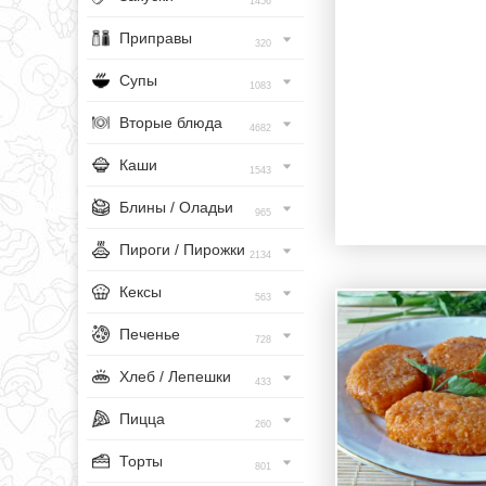
1456
Приправы
320
Супы
1083
Вторые блюда
4682
Каши
1543
Блины / Оладьи
965
Пироги / Пирожки
2134
Кексы
563
Печенье
728
Хлеб / Лепешки
433
Пицца
260
Торты
801