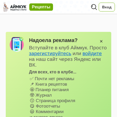
Рецепты
Вход
Надоела реклама?
✕
Вступайте в клуб Аймкук. Просто
зарегистируйтесь
или
войдите
на наш сайт через Яндекс или
ВК.
Для всех, кто в клубе...
✅ Почти нет рекламы
📌 Книга рецептов
🤩 Планер питания
🤓 Журнал
😗 Страница профиля
😋 Фотоотчеты
😃 Комментарии
и многое другое…