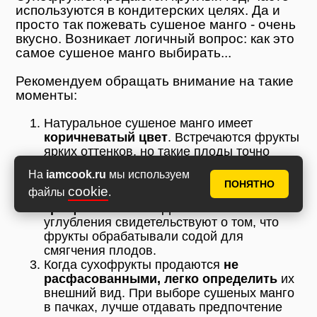
используются в кондитерских целях. Да и
просто так пожевать сушеное манго - очень
вкусно. Возникает логичный вопрос: как это
самое сушеное манго выбирать...
Рекомендуем обращать внимание на такие
моменты:
Натуральное сушеное манго имеет
коричневатый цвет
. Встречаются фрукты
ярких оттенков, но такие плоды точно
были обработаны какими-то сиропами или
На
iamcook.ru
мы используем
сыпучими консервантами.
ПОНЯТНО
cookie
файлы
.
На плодах не должно быть
никаких
трещин и выемок
. Даже мелкие
углубления свидетельствуют о том, что
фрукты обрабатывали содой для
смягчения плодов.
Когда сухофрукты продаются
не
расфасованными, легко определить
их
внешний вид. При выборе сушеных манго
в пачках, лучше отдавать предпочтение