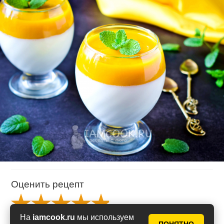
Оценить рецепт
На
iamcook.ru
мы используем
Рейтинг
4.91
из
5