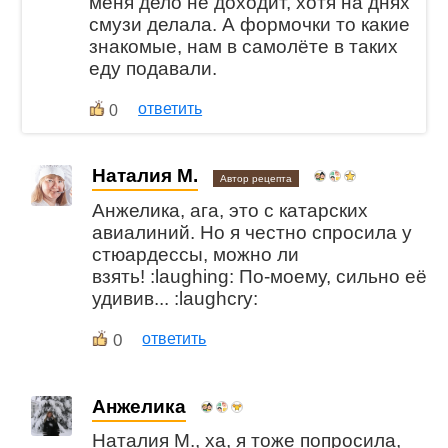
меня дело не доходит, хотя на днях
смузи делала. А формочки то какие
знакомые, нам в самолёте в таких
еду подавали.
ответить
0
Наталия М.
Автор рецепта
Анжелика, ага, это с катарских
авиалиний. Но я честно спросила у
стюардессы, можно ли
взять! :laughing: По-моему, сильно её
удивив... :laughcry:
0
ответить
Анжелика
Наталия М., ха, я тоже попросила,