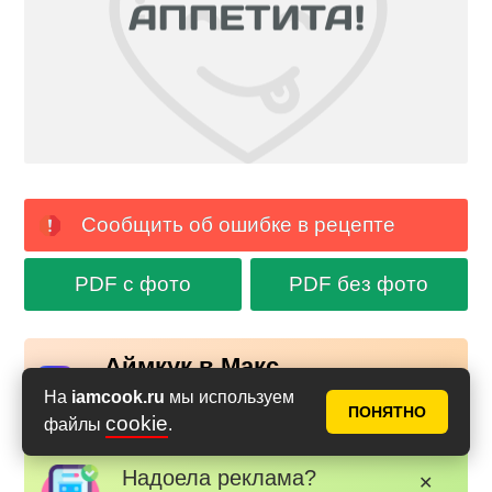
Сообщить об ошибке в рецепте
PDF с фото
PDF без фото
Аймкук в Макс
Новые рецепты и кулинарные идеи каждый день в
На
iamcook.ru
мы используем
Российском мессенджере MAX
ПОНЯТНО
cookie
файлы
.
Надоела реклама?
✕