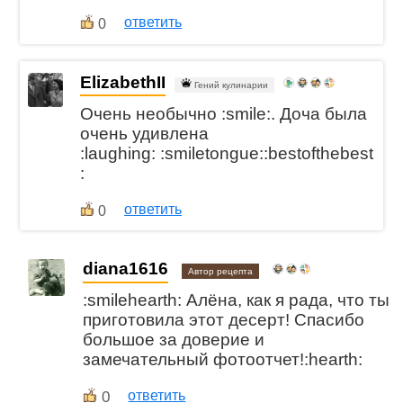
ответить
0
ElizabethII
Гений кулинарии
Очень необычно :smile:. Доча была
очень удивлена
:laughing: :smiletongue::bestofthebest
:
ответить
0
diana1616
Автор рецепта
:smilehearth: Алёна, как я рада, что ты
приготовила этот десерт! Спасибо
большое за доверие и
замечательный фотоотчет!:hearth:
0
ответить