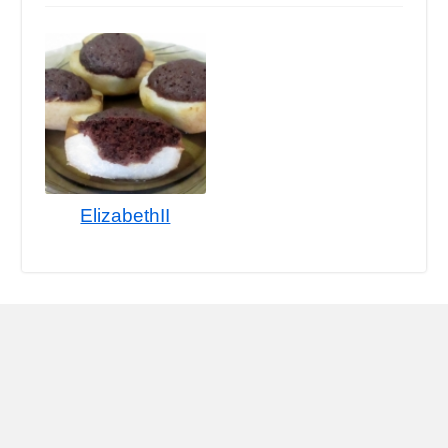
ElizabethII