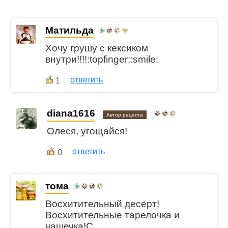
Матильда
Хочу грушу с кексиком
внутри!!!!:topfinger::smile:
ответить
1
diana1616
Автор рецепта
Олеся, угощайся!
0
ответить
тома
Восхитительный десерт!
Восхитительные тарелочка и
чашечка!С