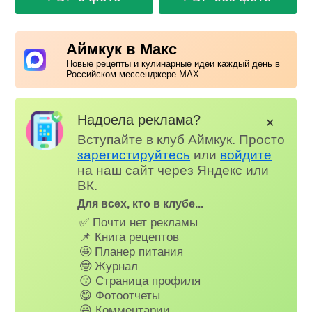
Аймкук в Макс
Новые рецепты и кулинарные идеи каждый день в
Российском мессенджере MAX
Надоела реклама?
✕
Вступайте в клуб Аймкук. Просто
зарегистируйтесь
или
войдите
на наш сайт через Яндекс или
ВК.
Для всех, кто в клубе...
✅ Почти нет рекламы
📌 Книга рецептов
🤩 Планер питания
🤓 Журнал
😗 Страница профиля
😋 Фотоотчеты
😃 Комментарии