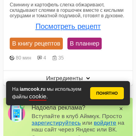
Свинину и картофель слегка обжаривают,
складывают слоями в горшочек вместе с кислыми
огурцами и томатной подливой, готовят в духовке.
Посмотреть рецепт
В книгу рецептов
В планнер
80 мин
4
35
Ингредиенты
На
iamcook.ru
мы используем
ПОНЯТНО
cookie
файлы
.
Надоела реклама?
✕
Вступайте в клуб Аймкук. Просто
зарегистируйтесь
или
войдите
на
наш сайт через Яндекс или ВК.