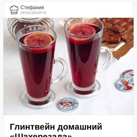
Стефания
автор рецепта
Глинтвейн домашний
«Шахерезада»