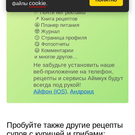
ПОНЯТНО
cookie
файлы
.
Для всех, кто в клубе...
✅ Почти нет рекламы
📌 Книга рецептов
🤩 Планер питания
🤓 Журнал
😗 Страница профиля
😋 Фотоотчеты
😃 Комментарии
и многое другое…
Не забудьте установить наше
веб-приложение на телефон,
рецепты и сервисы Аймкук будут
всегда под рукой!
Айфон (iOS)
,
Андроид
Пробуйте также другие рецепты
супов с курицей и грибами: