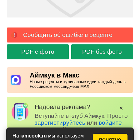
Сообщить об ошибке в рецепте
PDF с фото
PDF без фото
Аймкук в Макс
Новые рецепты и кулинарные идеи каждый день в
Российском мессенджере MAX
Надоела реклама?
✕
Вступайте в клуб Аймкук. Просто
зарегистируйтесь
или
войдите
на наш сайт через Яндекс или
На
iamcook.ru
мы используем
ВК.