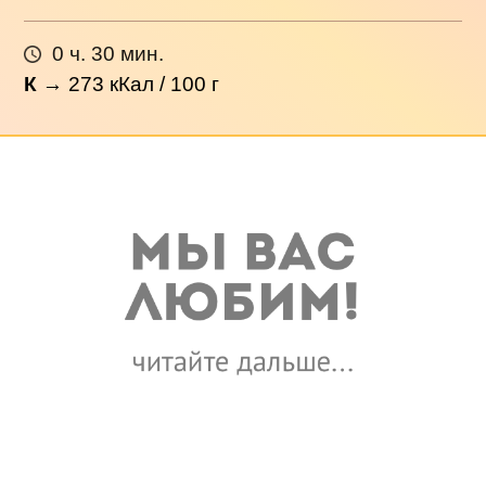
0 ч. 30 мин.
К
→
273
кКал / 100 г