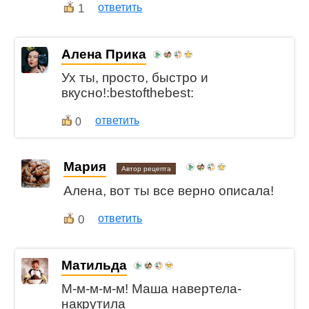
1
ответить
Алена Прика
Ух ты, просто, быстро и
вкусно!:bestofthebest:
ответить
0
Мария
Автор рецепта
Алена, вот ты все верно описала!
0
ответить
Матильда
М-м-м-м-м! Маша навертела-
накрутила