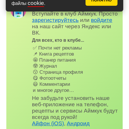
ПОНЯТНО
cookie
файлы
.
Надоела реклама?
✕
Вступайте в клуб Аймкук. Просто
зарегистируйтесь
или
войдите
на наш сайт через Яндекс или
ВК.
Для всех, кто в клубе...
✅ Почти нет рекламы
📌 Книга рецептов
🤩 Планер питания
🤓 Журнал
😗 Страница профиля
😋 Фотоотчеты
😃 Комментарии
и многое другое…
Не забудьте установить наше
веб-приложение на телефон,
рецепты и сервисы Аймкук будут
всегда под рукой!
Айфон (iOS)
,
Андроид