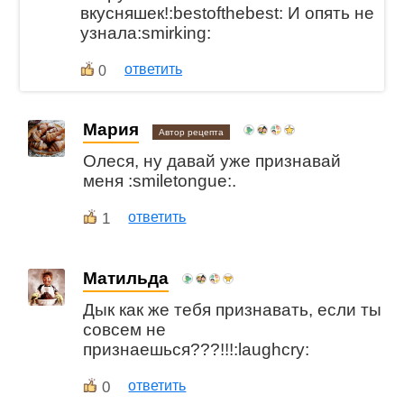
вкусняшек!:bestofthebest: И опять не
узнала:smirking:
ответить
0
Мария
Автор рецепта
Олеся, ну давай уже признавай
меня :smiletongue:.
1
ответить
Матильда
Дык как же тебя признавать, если ты
совсем не
признаешься???!!!:laughcry:
0
ответить