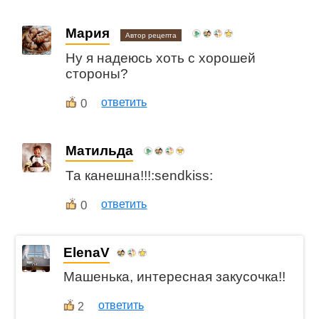
Мария
Автор рецепта
Ну я надеюсь хоть с хорошей
стороны?
0
ответить
Матильда
Та канешна!!!:sendkiss:
0
ответить
ElenaV
Машенька, интересная закусочка!!
ответить
2