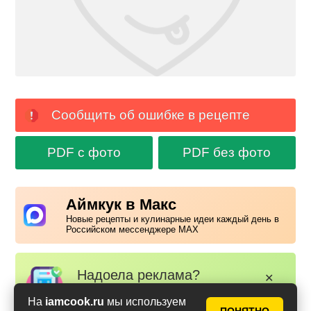
Сообщить об ошибке в рецепте
PDF с фото
PDF без фото
Аймкук в Макс
Новые рецепты и кулинарные идеи каждый день в
Российском мессенджере MAX
Надоела реклама?
✕
Вступайте в клуб Аймкук. Просто
На
iamcook.ru
мы используем
зарегистируйтесь
или
войдите