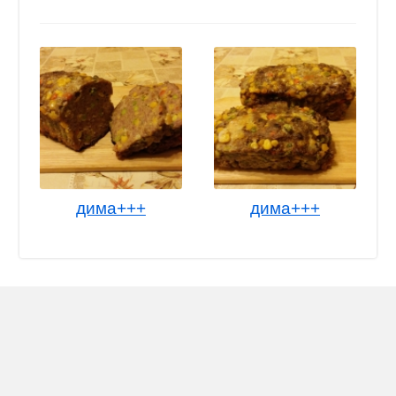
дима+++
дима+++