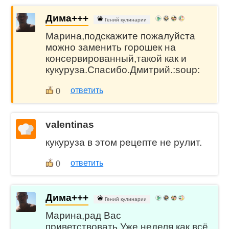
Дима+++
Гений кулинарии
Марина,подскажите пожалуйста
можно заменить горошек на
консервированный,такой как и
кукуруза.Спасибо.Дмитрий.:soup:
ответить
0
valentinas
кукуруза в этом рецепте не рулит.
ответить
0
Дима+++
Гений кулинарии
Марина,рад Вас
приветствовать.Уже неделя как всё