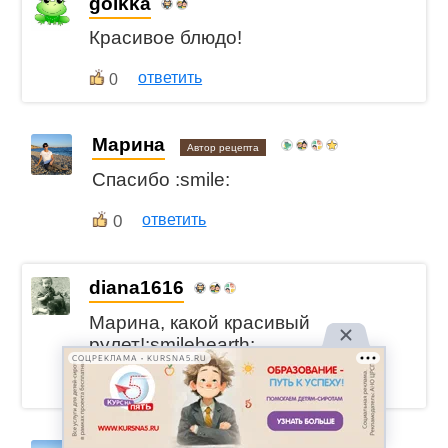
golkka
Красивое блюдо!
ответить
0
Марина
Автор рецепта
Спасибо :smile:
0
ответить
diana1616
Марина, какой красивый
рулет!:smilehearth:
СОЦРЕКЛАМА • KURSNA5.RU
ответить
0