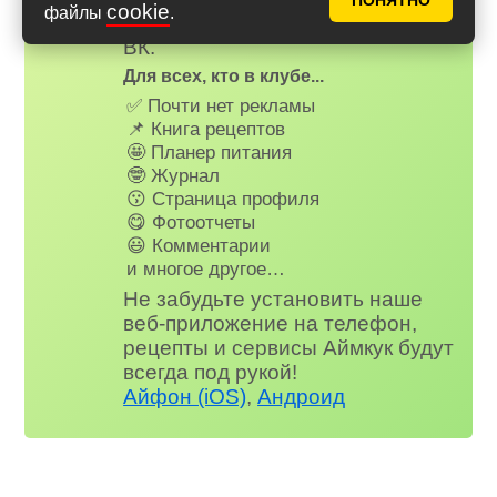
ПОНЯТНО
cookie
файлы
.
на наш сайт через Яндекс или
ВК.
Для всех, кто в клубе...
✅ Почти нет рекламы
📌 Книга рецептов
🤩 Планер питания
🤓 Журнал
😗 Страница профиля
😋 Фотоотчеты
😃 Комментарии
и многое другое…
Не забудьте установить наше
веб-приложение на телефон,
рецепты и сервисы Аймкук будут
всегда под рукой!
Айфон (iOS)
,
Андроид