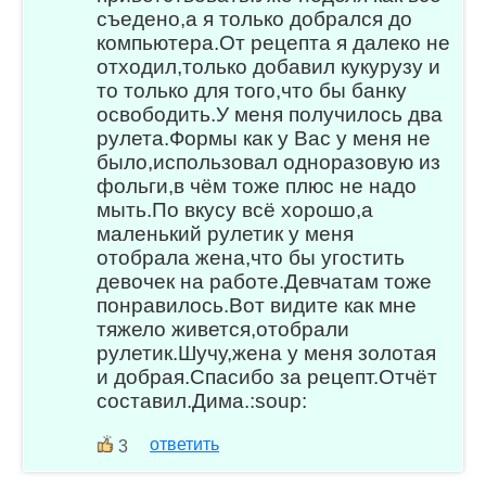
съедено,а я только добрался до
компьютера.От рецепта я далеко не
отходил,только добавил кукурузу и
то только для того,что бы банку
освободить.У меня получилось два
рулета.Формы как у Вас у меня не
было,использовал одноразовую из
фольги,в чём тоже плюс не надо
мыть.По вкусу всё хорошо,а
маленький рулетик у меня
отобрала жена,что бы угостить
девочек на работе.Девчатам тоже
понравилось.Вот видите как мне
тяжело живется,отобрали
рулетик.Шучу,жена у меня золотая
и добрая.Спасибо за рецепт.Отчёт
составил.Дима.:soup:
ответить
3