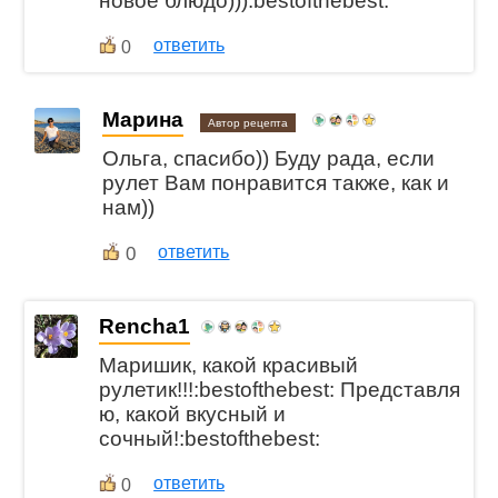
новое блюдо))):bestofthebest:
ответить
0
Марина
Автор рецепта
Ольга, спасибо)) Буду рада, если
рулет Вам понравится также, как и
нам))
0
ответить
Rencha1
Маришик, какой красивый
рулетик!!!:bestofthebest: Представля
ю, какой вкусный и
сочный!:bestofthebest:
ответить
0