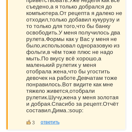
приветствовать.Уже неделя как всё
съедено,а я только добрался до
компьютера.От рецепта я далеко не
отходил,только добавил кукурузу и
то только для того,что бы банку
освободить.У меня получилось два
рулета.Формы как у Вас у меня не
было,использовал одноразовую из
фольги,в чём тоже плюс не надо
мыть.По вкусу всё хорошо,а
маленький рулетик у меня
отобрала жена,что бы угостить
девочек на работе.Девчатам тоже
понравилось.Вот видите как мне
тяжело живется,отобрали
рулетик.Шучу,жена у меня золотая
и добрая.Спасибо за рецепт.Отчёт
составил.Дима.:soup:
ответить
3