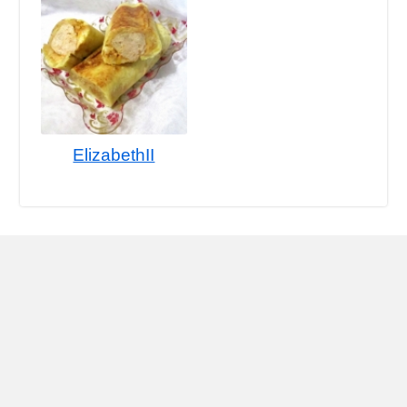
ElizabethII