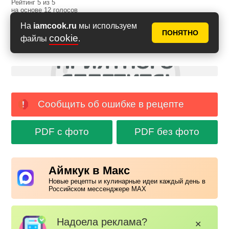
Рейтинг
5
из
5
на основе
12
голосов
На
iamcook.ru
мы используем
ПОНЯТНО
cookie
файлы
.
Сообщить об ошибке в рецепте
PDF с фото
PDF без фото
Аймкук в Макс
Новые рецепты и кулинарные идеи каждый день в
Российском мессенджере MAX
Надоела реклама?
✕