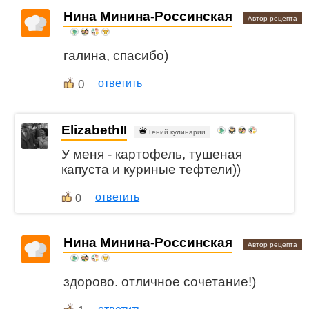
Нина Минина-Россинская
Автор рецепта
галина, спасибо)
0
ответить
ElizabethII
Гений кулинарии
У меня - картофель, тушеная
капуста и куриные тефтели))
ответить
0
Нина Минина-Россинская
Автор рецепта
здорово. отличное сочетание!)