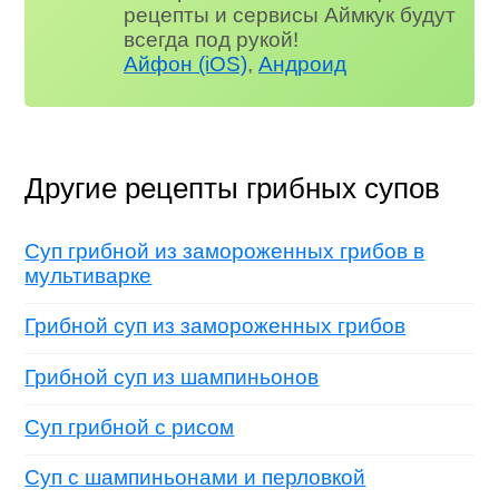
рецепты и сервисы Аймкук будут
всегда под рукой!
Айфон (iOS)
,
Андроид
Другие рецепты грибных супов
Суп грибной из замороженных грибов в
мультиварке
Грибной суп из замороженных грибов
Грибной суп из шампиньонов
Суп грибной с рисом
Суп с шампиньонами и перловкой