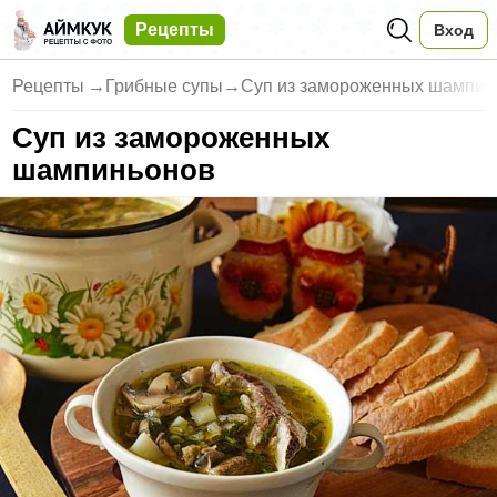
Рецепты
Вход
Рецепты
→
Грибные супы
→
Суп из замороженных шампин
Суп из замороженных
шампиньонов