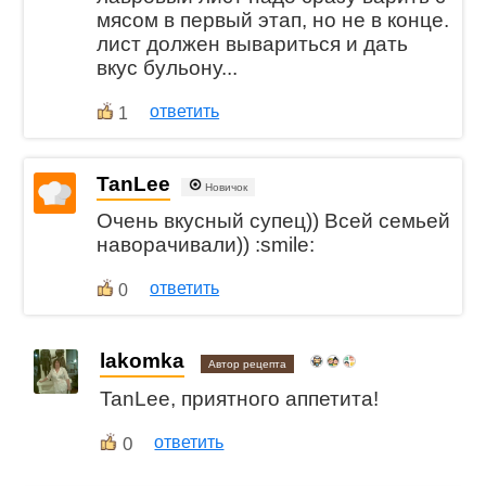
мясом в первый этап, но не в конце.
лист должен вывариться и дать
вкус бульону...
ответить
1
TanLee
Новичок
Очень вкусный супец)) Всей семьей
наворачивали)) :smile:
ответить
0
lakomka
Автор рецепта
TanLee, приятного аппетита!
0
ответить