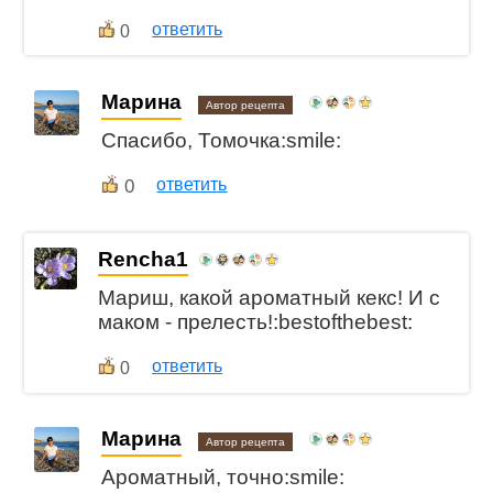
ответить
0
Марина
Автор рецепта
Спасибо, Томочка:smile:
0
ответить
Rencha1
Мариш, какой ароматный кекс! И с
маком - прелесть!:bestofthebest:
ответить
0
Марина
Автор рецепта
Ароматный, точно:smile: