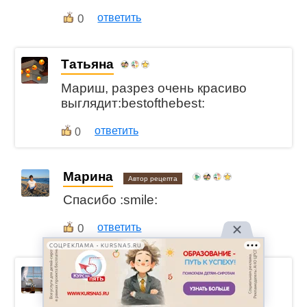
0
ответить
Татьяна
Мариш, разрез очень красиво
выглядит:bestofthebest:
ответить
0
Марина
Автор рецепта
Спасибо :smile:
0
ответить
СОЦРЕКЛАМА • KURSNA5.RU
ElenaV
Классный кексик! Понравилось