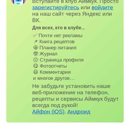
Вступайте в клуб Аймкук. Просто
зарегистируйтесь
или
войдите
на наш сайт через Яндекс или
ВК.
Для всех, кто в клубе...
✅ Почти нет рекламы
📌 Книга рецептов
🤩 Планер питания
🤓 Журнал
😗 Страница профиля
😋 Фотоотчеты
😃 Комментарии
и многое другое…
Не забудьте установить наше
веб-приложение на телефон,
рецепты и сервисы Аймкук будут
всегда под рукой!
Айфон (iOS)
,
Андроид