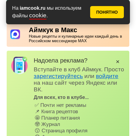
PDF с фото
PDF без фото
На
iamcook.ru
мы используем
ПОНЯТНО
cookie
файлы
.
Аймкук в Макс
Новые рецепты и кулинарные идеи каждый день в
Российском мессенджере MAX
Надоела реклама?
✕
Вступайте в клуб Аймкук. Просто
зарегистируйтесь
или
войдите
на наш сайт через Яндекс или
ВК.
Для всех, кто в клубе...
✅ Почти нет рекламы
📌 Книга рецептов
🤩 Планер питания
🤓 Журнал
😗 Страница профиля