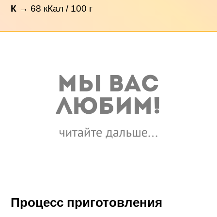
К
→
68
кКал / 100 г
Процесс приготовления