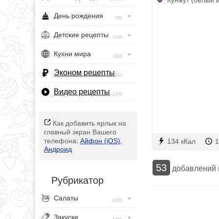
День рождения
385
Детские рецепты
1548
Кухни мира
1968
Эконом рецепты
393
Видео рецепты
1396
Как добавить ярлык на
главный экран Вашего
телефона:
Айфон (iOS)
,
134 кКал
1
Андроид
53
добавлений
Рубрикатор
Салаты
2955
Закуски