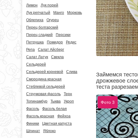
Лимон
Лук порей
Лук репчатый
Манго
Морковь
Облепиха
Огурец
Перец болгарский
Перец сладкий
Персики
Петрушка
Помидор
Редис
Репа
Салат Айсберг
Салат Латук
Свекла
Сельдерей
Сельдерей корневой
Слива
Займемся тесто
Смородина красная
дрожжевое слое
теста разрезаем
Стеблевой сельдерей
Стручковая фасоль
Терн
Топинамбур
Тыква
Укроп
Фото 3
Фасоль
Фасоль белая
Фасоль красная
Фейхоа
Финики
Цветная капуста
Шпинат
Яблоко