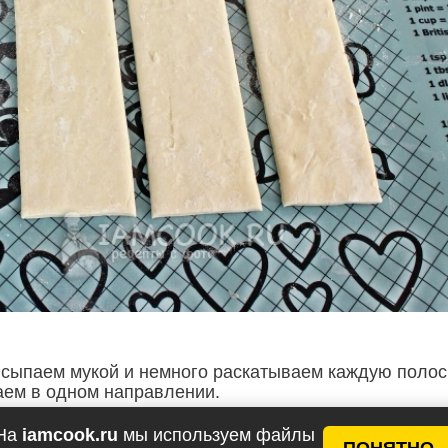
исыпаем мукой и немного раскатываем каждую полос
аем в одном направлении.
На
iamcook.ru
мы используем файлы
ПОНЯТНО