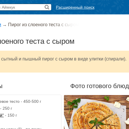
Расширенный поиск
и
→
Пирог из слоеного теста с сыром
лоеного теста с сыром
 сытный и пышный пирог с сыром в виде улитки (спирали).
ы
Фото готового блю
вое тесто - 450-500 г
- 250 г
й"
- 150 г
ли черный) - по вкусу