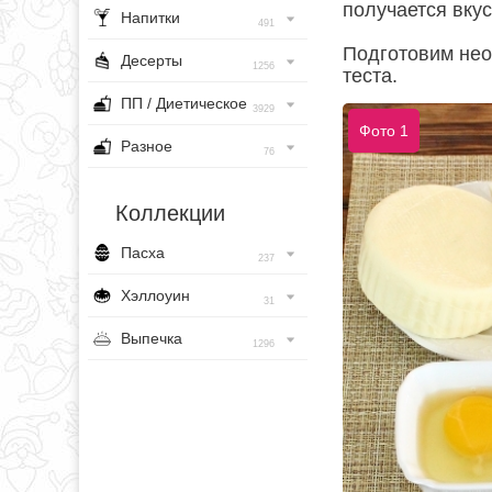
получается вку
Напитки
491
Подготовим нео
Десерты
1256
теста.
ПП / Диетическое
3929
Фото 1
Разное
76
Коллекции
Пасха
237
Хэллоуин
31
Выпечка
1296