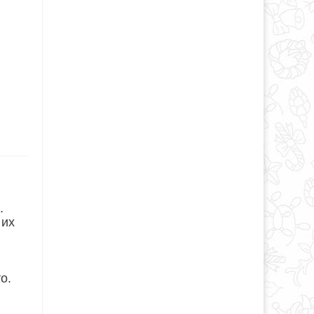
.
 их
о.