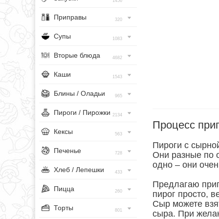
1456
Приправы
320
Супы
1083
Вторые блюда
4682
Каши
1543
Блины / Оладьи
965
Пироги / Пирожки
2134
Процесс при
Кексы
563
Пироги с сырной
Печенье
Они разные по 
728
одно – они очен
Хлеб / Лепешки
433
Предлагаю приго
Пицца
260
пирог просто, в
Сыр можете взя
Торты
801
сыра. При жела