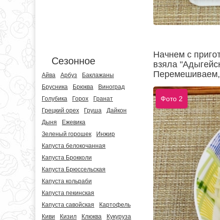
Начнем с приго
Сезонное
взяла "Адыгейск
Перемешиваем, 
Айва
Арбуз
Баклажаны
Брусника
Брюква
Виноград
Фото 2
Голубика
Горох
Гранат
Грецкий орех
Груша
Дайкон
Дыня
Ежевика
Зеленый горошек
Инжир
Капуста белокочанная
Капуста Брокколи
Капуста Брюссельская
Капуста кольраби
Капуста пекинская
Капуста савойская
Картофель
Киви
Кизил
Клюква
Кукуруза