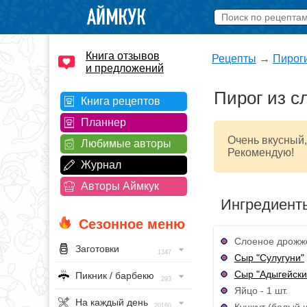
Книга отзывов
Рецепты
→
Пирог
и предложений
Пирог из с
Книга рецептов
Планнер
Очень вкусный,
Любимые авторы
Рекомендую!
Журнал
Авторы Аймкук
Ингредиент
Сезонное меню
Слоеное дрожже
Заготовки
1347
Сыр "Сулугуни"
Сыр "Адыгейски
Пикник / барбекю
293
Яйцо - 1 шт.
На каждый день
Кунжут (белый и
20160