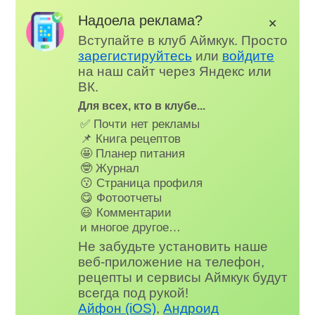
Надоела реклама?
✕
Вступайте в клуб Аймкук. Просто
зарегистируйтесь
или
войдите
на наш сайт через Яндекс или
ВК.
Для всех, кто в клубе...
✅ Почти нет рекламы
📌 Книга рецептов
🤩 Планер питания
🤓 Журнал
😗 Страница профиля
😋 Фотоотчеты
😃 Комментарии
и многое другое…
Не забудьте установить наше
веб-приложение на телефон,
рецепты и сервисы Аймкук будут
всегда под рукой!
Айфон (iOS)
,
Андроид