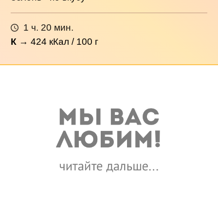
1 ч. 20 мин.
К
→
424
кКал / 100 г