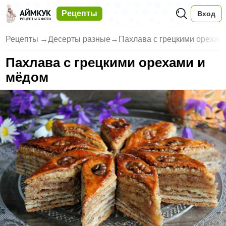
Рецепты
Вход
Рецепты
→
Десерты разные
→
Пахлава с грецкими орехам
Пахлава с грецкими орехами и
мёдом