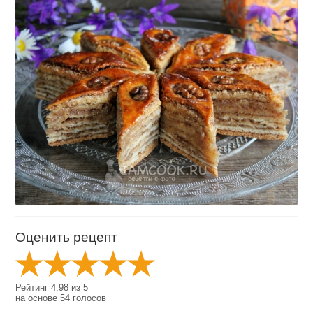
Оценить рецепт
Рейтинг
4.98
из
5
на основе
54
голосов