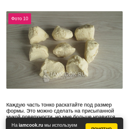
Фото 10
Каждую часть тонко раскатайте под размер
формы. Это можно сделать на присыпанной
мукой поверхности, но мне больше нравится
раскатывать на смазанной растительным
На
iamcook.ru
мы используем
маслом поверхности.